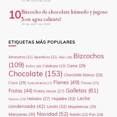
12 de junio de 2026
Bizcocho de chocolate húmedo y jugoso
¡con agua caliente!
10 de abril de 2026
ETIQUETAS MÁS POPULARES
Bizcochos
Almendras
(21)
Aperitivos
(21)
Atún
(20)
(109)
Carne
(29)
Calabaza
(23)
Bollos
(18)
Chocolate
(153)
Chocolate blanco
(26)
Flanes
(49)
Coco
(29)
Fresas
(21)
Dulce de leche
(17)
Galletas
(61)
Frutas
(44)
Frutos secos
(27)
Leche
Hojaldre
(32)
Helados
(27)
Guisos
(19)
condensada
(42)
Limón
(32)
Magdalenas
(25)
Navidad
(52)
Manzanas
(30)
Pan
(24)
Nutella
(22)