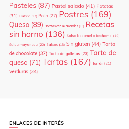
Pasteles
(87)
Pastel salado
(41)
Patatas
Postres
(169)
(31)
Pollo
(27)
Plátano
(17)
Recetas
Queso
(89)
Recetas con microondas
(16)
sin horno
(136)
Salsa besamel o bechamel
(19)
Sin gluten
(44)
Tarta
Salsa mayonesa
(20)
Salsas
(18)
Tarta de
de chocolate
(37)
Tarta de galletas
(23)
Tartas
(167)
queso
(71)
Turrón
(21)
Verduras
(34)
ENLACES DE INTERÉS