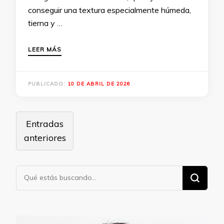
conseguir una textura especialmente húmeda,
tierna y …
LEER MÁS
PUBLICADO:
10 DE ABRIL DE 2026
Navegación
Entradas
de
anteriores
entradas
¿Buscas
algo?