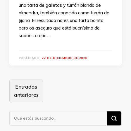
una tarta de galletas y turrón blando de
almendra, también conocido como turrón de
Jijona. El resultado no es una tarta bonita,
pero os aseguro que está buenísima de
sabor. Lo que …
PUBLICADO:
22 DE DICIEMBRE DE 2020
Navegación
Entradas
de
anteriores
entradas
¿Buscas
algo?