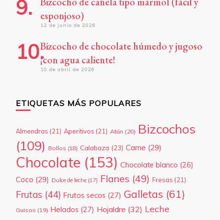
Bizcocho de canela tipo mármol (fácil y
esponjoso)
12 de junio de 2026
Bizcocho de chocolate húmedo y jugoso
¡con agua caliente!
10 de abril de 2026
ETIQUETAS MÁS POPULARES
Bizcochos
Almendras
(21)
Aperitivos
(21)
Atún
(20)
(109)
Carne
(29)
Calabaza
(23)
Bollos
(18)
Chocolate
(153)
Chocolate blanco
(26)
Flanes
(49)
Coco
(29)
Fresas
(21)
Dulce de leche
(17)
Galletas
(61)
Frutas
(44)
Frutos secos
(27)
Leche
Hojaldre
(32)
Helados
(27)
Guisos
(19)