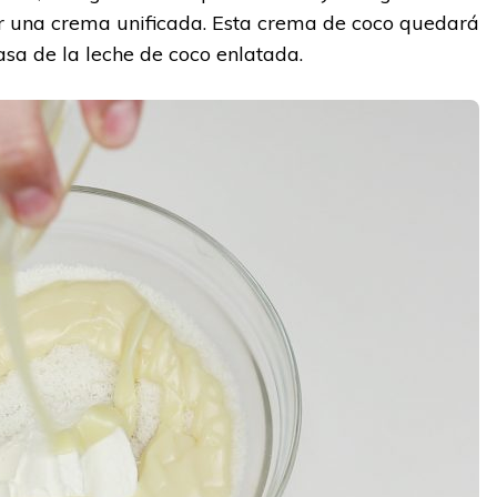
 una crema unificada. Esta crema de coco quedará
rasa de la leche de coco enlatada.