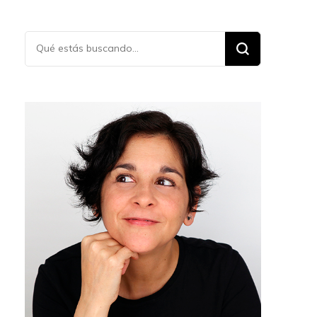
¿Buscas
algo?