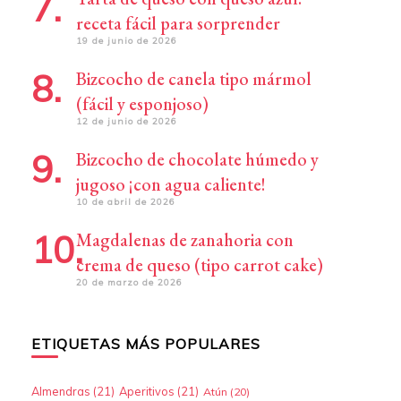
receta fácil para sorprender
19 de junio de 2026
Bizcocho de canela tipo mármol
(fácil y esponjoso)
12 de junio de 2026
Bizcocho de chocolate húmedo y
jugoso ¡con agua caliente!
10 de abril de 2026
Magdalenas de zanahoria con
crema de queso (tipo carrot cake)
20 de marzo de 2026
ETIQUETAS MÁS POPULARES
Almendras
(21)
Aperitivos
(21)
Atún
(20)