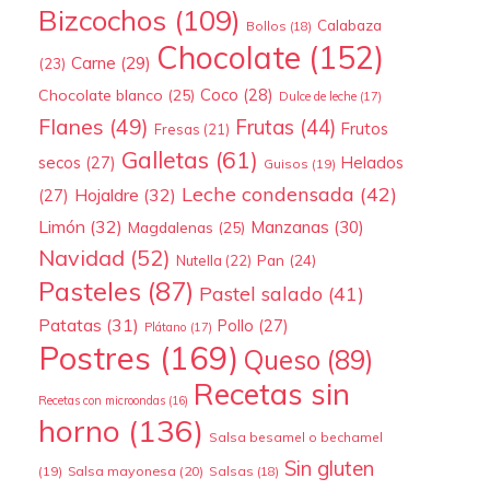
Bizcochos
(109)
Calabaza
Bollos
(18)
Chocolate
(152)
Carne
(29)
(23)
Coco
(28)
Chocolate blanco
(25)
Dulce de leche
(17)
Flanes
(49)
Frutas
(44)
Frutos
Fresas
(21)
Galletas
(61)
secos
(27)
Helados
Guisos
(19)
Leche condensada
(42)
Hojaldre
(32)
(27)
Limón
(32)
Manzanas
(30)
Magdalenas
(25)
Navidad
(52)
Pan
(24)
Nutella
(22)
Pasteles
(87)
Pastel salado
(41)
Patatas
(31)
Pollo
(27)
Plátano
(17)
Postres
(169)
Queso
(89)
Recetas sin
Recetas con microondas
(16)
horno
(136)
Salsa besamel o bechamel
Sin gluten
(19)
Salsa mayonesa
(20)
Salsas
(18)