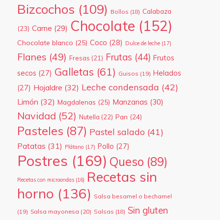
Bizcochos
(109)
Calabaza
Bollos
(18)
Chocolate
(152)
Carne
(29)
(23)
Coco
(28)
Chocolate blanco
(25)
Dulce de leche
(17)
Flanes
(49)
Frutas
(44)
Frutos
Fresas
(21)
Galletas
(61)
secos
(27)
Helados
Guisos
(19)
Leche condensada
(42)
Hojaldre
(32)
(27)
Limón
(32)
Manzanas
(30)
Magdalenas
(25)
Navidad
(52)
Pan
(24)
Nutella
(22)
Pasteles
(87)
Pastel salado
(41)
Patatas
(31)
Pollo
(27)
Plátano
(17)
Postres
(169)
Queso
(89)
Recetas sin
Recetas con microondas
(16)
horno
(136)
Salsa besamel o bechamel
Sin gluten
(19)
Salsa mayonesa
(20)
Salsas
(18)