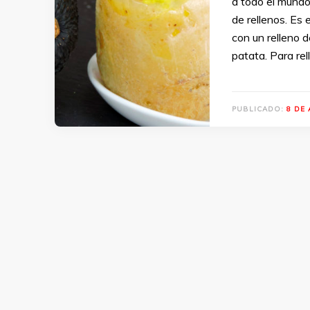
a todo el mundo
de rellenos. Es
con un relleno 
patata. Para re
PUBLICADO:
8 DE