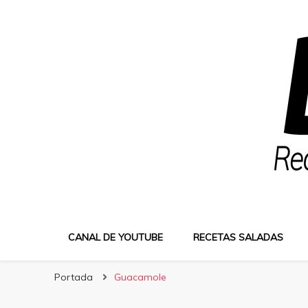
Bocatus
Recetas fáciles y caseras con Erika
CANAL DE YOUTUBE
RECETAS SALADAS
Portada
Guacamole