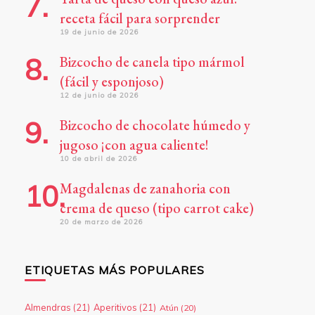
receta fácil para sorprender
19 de junio de 2026
Bizcocho de canela tipo mármol
(fácil y esponjoso)
12 de junio de 2026
Bizcocho de chocolate húmedo y
jugoso ¡con agua caliente!
10 de abril de 2026
Magdalenas de zanahoria con
crema de queso (tipo carrot cake)
20 de marzo de 2026
ETIQUETAS MÁS POPULARES
Almendras
(21)
Aperitivos
(21)
Atún
(20)