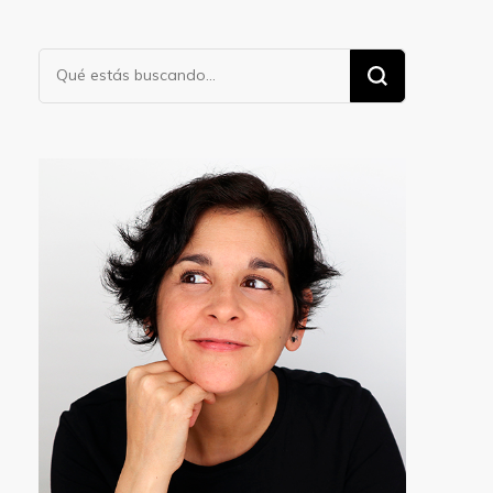
¿Buscas
algo?