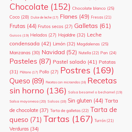
Chocolate
(152)
Chocolate blanco
(25)
Flanes
(49)
Coco
(28)
Fresas
(21)
Dulce de leche
(17)
Galletas
(61)
Frutas
(44)
Frutos secos
(27)
Leche
Hojaldre
(32)
Helados
(27)
Guisos
(19)
condensada
(42)
Limón
(32)
Magdalenas
(25)
Navidad
(52)
Manzanas
(30)
Pan
(24)
Nutella
(22)
Pasteles
(87)
Pastel salado
(41)
Patatas
Postres
(169)
(31)
Pollo
(27)
Plátano
(17)
Recetas
Queso
(89)
Recetas con microondas
(16)
sin horno
(136)
Salsa besamel o bechamel
(19)
Sin gluten
(44)
Tarta
Salsa mayonesa
(20)
Salsas
(18)
Tarta de
de chocolate
(37)
Tarta de galletas
(22)
Tartas
(167)
queso
(71)
Turrón
(21)
Verduras
(34)