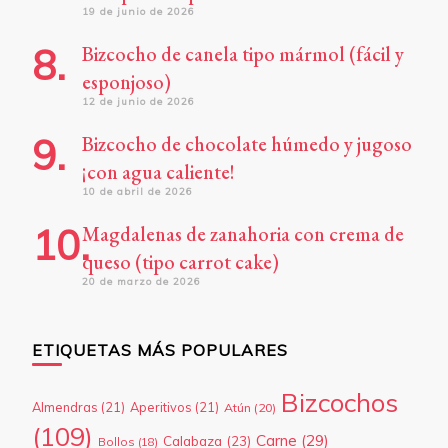
19 de junio de 2026
Bizcocho de canela tipo mármol (fácil y
esponjoso)
12 de junio de 2026
Bizcocho de chocolate húmedo y jugoso
¡con agua caliente!
10 de abril de 2026
Magdalenas de zanahoria con crema de
queso (tipo carrot cake)
20 de marzo de 2026
ETIQUETAS MÁS POPULARES
Bizcochos
Almendras
(21)
Aperitivos
(21)
Atún
(20)
(109)
Carne
(29)
Calabaza
(23)
Bollos
(18)