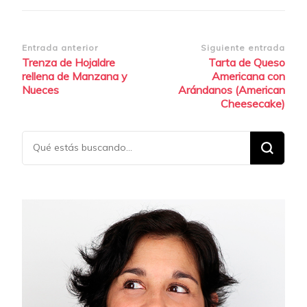
Navegación
Entrada anterior
Siguiente entrada
Trenza de Hojaldre
Tarta de Queso
de
rellena de Manzana y
Americana con
entradas
Nueces
Arándanos (American
Cheesecake)
¿Buscas
algo?