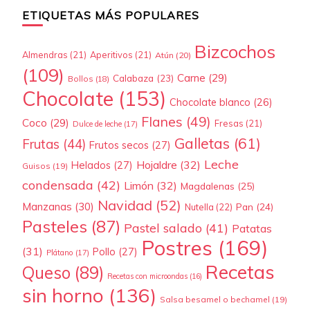
ETIQUETAS MÁS POPULARES
Bizcochos
Almendras
(21)
Aperitivos
(21)
Atún
(20)
(109)
Carne
(29)
Calabaza
(23)
Bollos
(18)
Chocolate
(153)
Chocolate blanco
(26)
Flanes
(49)
Coco
(29)
Fresas
(21)
Dulce de leche
(17)
Galletas
(61)
Frutas
(44)
Frutos secos
(27)
Leche
Hojaldre
(32)
Helados
(27)
Guisos
(19)
condensada
(42)
Limón
(32)
Magdalenas
(25)
Navidad
(52)
Manzanas
(30)
Pan
(24)
Nutella
(22)
Pasteles
(87)
Pastel salado
(41)
Patatas
Postres
(169)
(31)
Pollo
(27)
Plátano
(17)
Recetas
Queso
(89)
Recetas con microondas
(16)
sin horno
(136)
Salsa besamel o bechamel
(19)