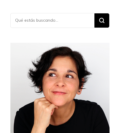
¿Buscas
algo?