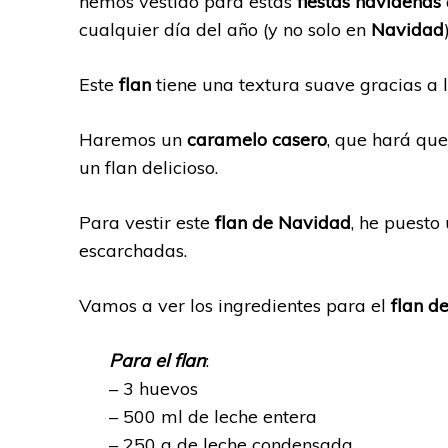
hemos vestido para estas
fiestas navideñas
cualquier día del año (y no solo en
Navidad
Este
flan
tiene una textura suave gracias a 
Haremos un
caramelo casero
, que hará qu
un flan delicioso.
Para vestir este
flan de Navidad
, he puesto 
escarchadas.
Vamos a ver los ingredientes para el
flan d
Para el flan
:
– 3 huevos
– 500 ml de leche entera
– 250 g de leche condensada