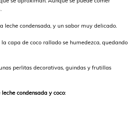
que se aproximan. Aunque se puede comer
).
la leche condensada, y un sabor muy delicado.
e la capa de coco rallado se humedezca, quedando
unas perlitas decorativas, guindas y frutillas
e leche condensada y coco
: