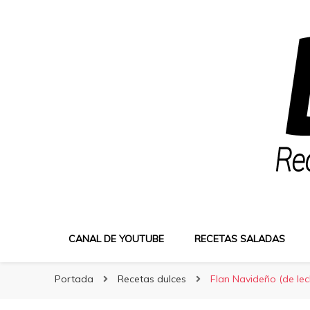
Bocatus
Bocatus
Recetas fáciles y caseras con Erika
CANAL DE YOUTUBE
RECETAS SALADAS
Portada
Recetas dulces
Flan Navideño (de le