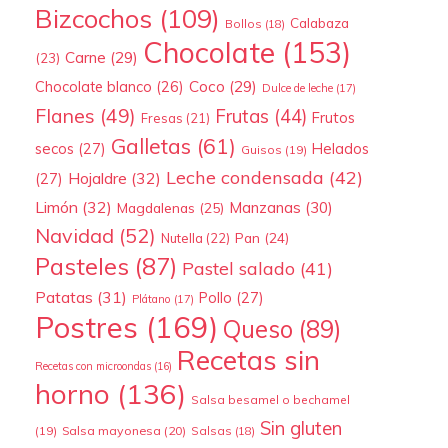
Bizcochos
(109)
Calabaza
Bollos
(18)
Chocolate
(153)
Carne
(29)
(23)
Coco
(29)
Chocolate blanco
(26)
Dulce de leche
(17)
Flanes
(49)
Frutas
(44)
Frutos
Fresas
(21)
Galletas
(61)
secos
(27)
Helados
Guisos
(19)
Leche condensada
(42)
Hojaldre
(32)
(27)
Limón
(32)
Manzanas
(30)
Magdalenas
(25)
Navidad
(52)
Pan
(24)
Nutella
(22)
Pasteles
(87)
Pastel salado
(41)
Patatas
(31)
Pollo
(27)
Plátano
(17)
Postres
(169)
Queso
(89)
Recetas sin
Recetas con microondas
(16)
horno
(136)
Salsa besamel o bechamel
Sin gluten
(19)
Salsa mayonesa
(20)
Salsas
(18)