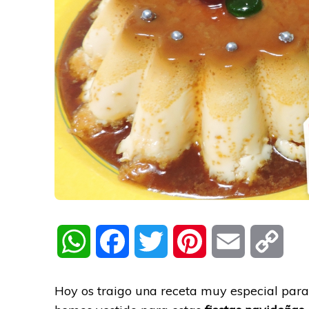
WhatsApp
Facebook
Twitter
Pinterest
Email
Cop
Link
Hoy os traigo una receta muy especial para