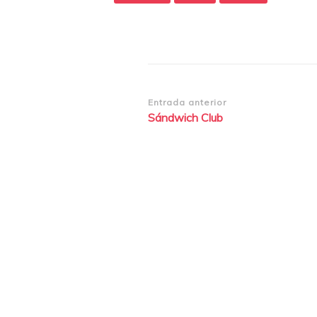
Navegación
Entrada anterior
Sándwich Club
de
entradas