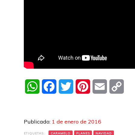
WhatsApp
Facebook
Twitter
Pinterest
Email
Cop
Link
Publicado:
1 de enero de 2016
ETIQUETAS:
CARAMELO
FLANES
NAVIDAD