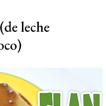
(de leche
oco)