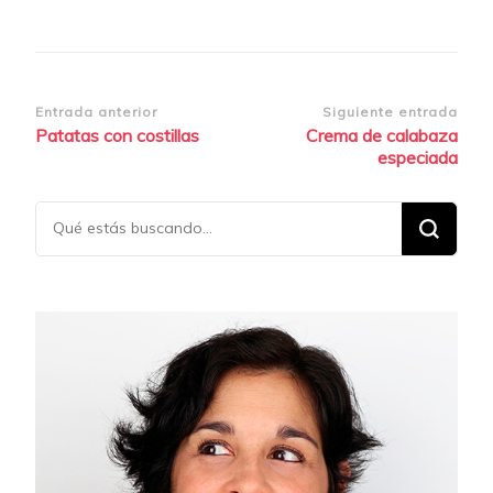
Navegación
Entrada anterior
Siguiente entrada
Patatas con costillas
Crema de calabaza
de
especiada
entradas
¿Buscas
algo?