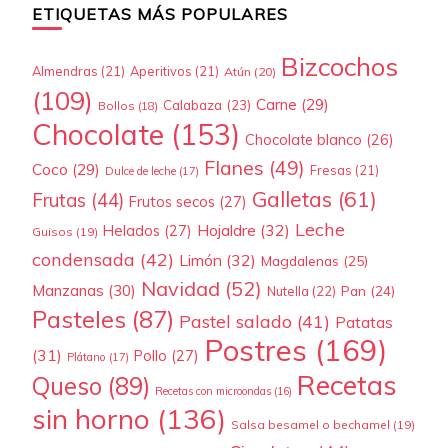
ETIQUETAS MÁS POPULARES
Bizcochos
Almendras
(21)
Aperitivos
(21)
Atún
(20)
(109)
Carne
(29)
Calabaza
(23)
Bollos
(18)
Chocolate
(153)
Chocolate blanco
(26)
Flanes
(49)
Coco
(29)
Fresas
(21)
Dulce de leche
(17)
Galletas
(61)
Frutas
(44)
Frutos secos
(27)
Leche
Hojaldre
(32)
Helados
(27)
Guisos
(19)
condensada
(42)
Limón
(32)
Magdalenas
(25)
Navidad
(52)
Manzanas
(30)
Pan
(24)
Nutella
(22)
Pasteles
(87)
Pastel salado
(41)
Patatas
Postres
(169)
(31)
Pollo
(27)
Plátano
(17)
Recetas
Queso
(89)
Recetas con microondas
(16)
sin horno
(136)
Salsa besamel o bechamel
(19)