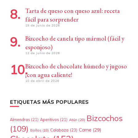
Tarta de queso con queso azul: receta
fácil para sorprender
19 de junio de 2026
Bizcocho de canela tipo mármol (fácil y
esponjoso)
12 de junio de 2026
Bizcocho de chocolate húmedo y jugoso
¡con agua caliente!
10 de abril de 2026
ETIQUETAS MÁS POPULARES
Bizcochos
Almendras
(21)
Aperitivos
(21)
Atún
(20)
(109)
Carne
(29)
Calabaza
(23)
Bollos
(18)