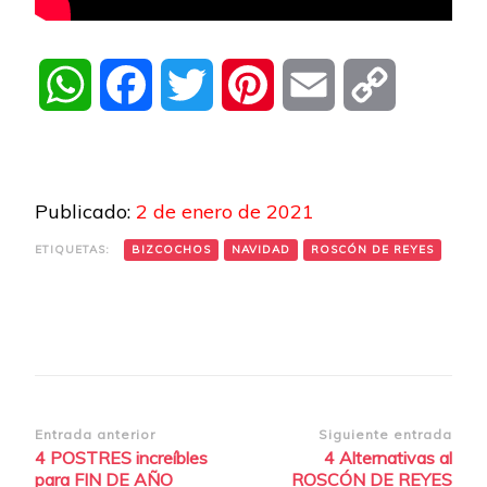
WhatsApp
Facebook
Twitter
Pinterest
Email
Copy
Link
Publicado:
2 de enero de 2021
ETIQUETAS:
BIZCOCHOS
NAVIDAD
ROSCÓN DE REYES
Navegación
Entrada anterior
Siguiente entrada
4 POSTRES increíbles
4 Alternativas al
de
para FIN DE AÑO
ROSCÓN DE REYES