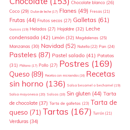
Chocolate
(153)
Chocolate blanco
(26)
Flanes
(49)
Coco
(29)
Fresas
(21)
Dulce de leche
(17)
Galletas
(61)
Frutas
(44)
Frutos secos
(27)
Leche
Hojaldre
(32)
Helados
(27)
Guisos
(19)
condensada
(42)
Limón
(32)
Magdalenas
(25)
Navidad
(52)
Manzanas
(30)
Pan
(24)
Nutella
(22)
Pasteles
(87)
Pastel salado
(41)
Patatas
Postres
(169)
(31)
Pollo
(27)
Plátano
(17)
Recetas
Queso
(89)
Recetas con microondas
(16)
sin horno
(136)
Salsa besamel o bechamel
(19)
Sin gluten
(44)
Tarta
Salsa mayonesa
(20)
Salsas
(18)
Tarta de
de chocolate
(37)
Tarta de galletas
(23)
Tartas
(167)
queso
(71)
Turrón
(21)
Verduras
(34)