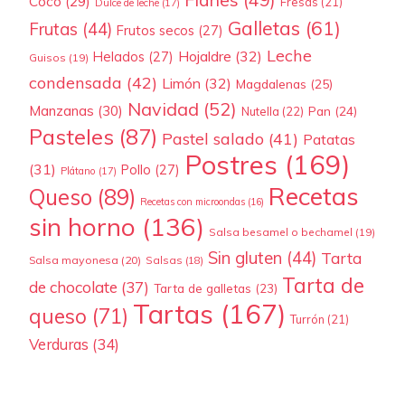
Coco
(29)
Fresas
(21)
Dulce de leche
(17)
Galletas
(61)
Frutas
(44)
Frutos secos
(27)
Leche
Hojaldre
(32)
Helados
(27)
Guisos
(19)
condensada
(42)
Limón
(32)
Magdalenas
(25)
Navidad
(52)
Manzanas
(30)
Pan
(24)
Nutella
(22)
Pasteles
(87)
Pastel salado
(41)
Patatas
Postres
(169)
(31)
Pollo
(27)
Plátano
(17)
Recetas
Queso
(89)
Recetas con microondas
(16)
sin horno
(136)
Salsa besamel o bechamel
(19)
Sin gluten
(44)
Tarta
Salsa mayonesa
(20)
Salsas
(18)
Tarta de
de chocolate
(37)
Tarta de galletas
(23)
Tartas
(167)
queso
(71)
Turrón
(21)
Verduras
(34)