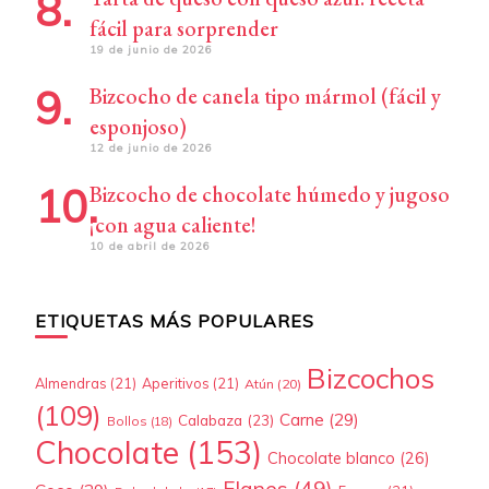
fácil para sorprender
19 de junio de 2026
Bizcocho de canela tipo mármol (fácil y
esponjoso)
12 de junio de 2026
Bizcocho de chocolate húmedo y jugoso
¡con agua caliente!
10 de abril de 2026
ETIQUETAS MÁS POPULARES
Bizcochos
Almendras
(21)
Aperitivos
(21)
Atún
(20)
(109)
Carne
(29)
Calabaza
(23)
Bollos
(18)
Chocolate
(153)
Chocolate blanco
(26)
Flanes
(49)