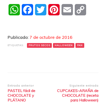
WhatsApp
Facebook
Twitter
Pinterest
Email
Copy
Link
Publicado:
7 de octubre de 2016
ETIQUETAS:
FRUTOS SECOS
HALLOWEEN
PAN
Navegación
Entrada anterior
Siguiente entrada
PASTEL fácil de
CUPCAKES-ARAÑA de
de
CHOCOLATE y
CHOCOLATE (receta
entradas
PLÁTANO
para Halloween)