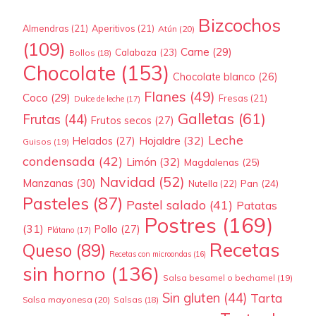
Bizcochos
Almendras
(21)
Aperitivos
(21)
Atún
(20)
(109)
Carne
(29)
Calabaza
(23)
Bollos
(18)
Chocolate
(153)
Chocolate blanco
(26)
Flanes
(49)
Coco
(29)
Fresas
(21)
Dulce de leche
(17)
Galletas
(61)
Frutas
(44)
Frutos secos
(27)
Leche
Hojaldre
(32)
Helados
(27)
Guisos
(19)
condensada
(42)
Limón
(32)
Magdalenas
(25)
Navidad
(52)
Manzanas
(30)
Pan
(24)
Nutella
(22)
Pasteles
(87)
Pastel salado
(41)
Patatas
Postres
(169)
(31)
Pollo
(27)
Plátano
(17)
Recetas
Queso
(89)
Recetas con microondas
(16)
sin horno
(136)
Salsa besamel o bechamel
(19)
Sin gluten
(44)
Tarta
Salsa mayonesa
(20)
Salsas
(18)