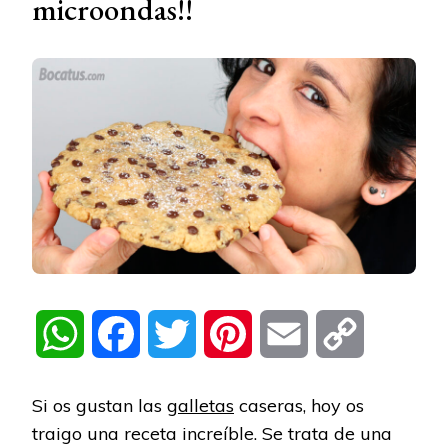
microondas!!
WhatsApp
Facebook
Twitter
Pinterest
Email
Copy
Link
Si os gustan las
galletas
caseras, hoy os
traigo una receta increíble. Se trata de una