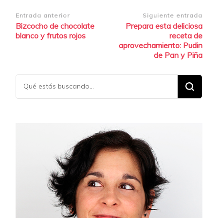
Navegación
Entrada anterior
Siguiente entrada
Bizcocho de chocolate
Prepara esta deliciosa
de
blanco y frutos rojos
receta de
entradas
aprovechamiento: Pudin
de Pan y Piña
¿Buscas
algo?