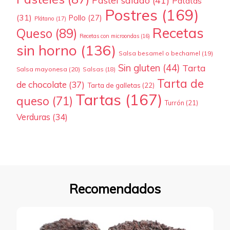
Patatas
Postres
(169)
(31)
Pollo
(27)
Plátano
(17)
Recetas
Queso
(89)
Recetas con microondas
(16)
sin horno
(136)
Salsa besamel o bechamel
(19)
Sin gluten
(44)
Tarta
Salsa mayonesa
(20)
Salsas
(18)
Tarta de
de chocolate
(37)
Tarta de galletas
(22)
Tartas
(167)
queso
(71)
Turrón
(21)
Verduras
(34)
Recomendados