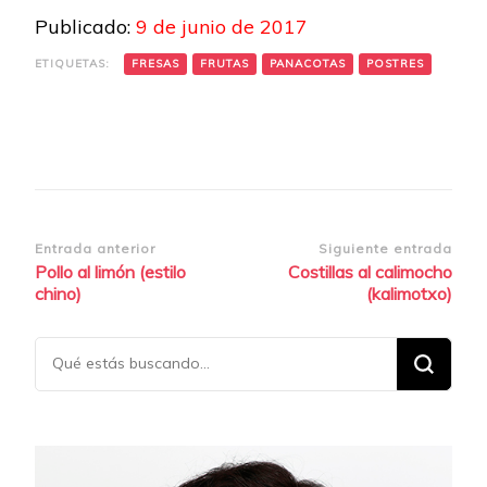
Publicado:
9 de junio de 2017
ETIQUETAS:
FRESAS
FRUTAS
PANACOTAS
POSTRES
Navegación
Entrada anterior
Siguiente entrada
Pollo al limón (estilo
Costillas al calimocho
de
chino)
(kalimotxo)
entradas
¿Buscas
algo?