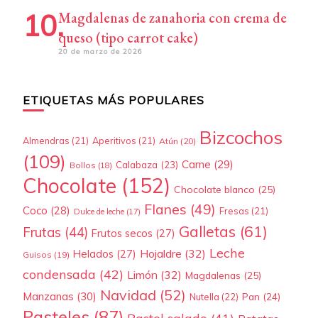
Magdalenas de zanahoria con crema de
queso (tipo carrot cake)
20 de marzo de 2026
ETIQUETAS MÁS POPULARES
Bizcochos
Almendras
(21)
Aperitivos
(21)
Atún
(20)
(109)
Carne
(29)
Calabaza
(23)
Bollos
(18)
Chocolate
(152)
Chocolate blanco
(25)
Flanes
(49)
Coco
(28)
Fresas
(21)
Dulce de leche
(17)
Galletas
(61)
Frutas
(44)
Frutos secos
(27)
Leche
Hojaldre
(32)
Helados
(27)
Guisos
(19)
condensada
(42)
Limón
(32)
Magdalenas
(25)
Navidad
(52)
Manzanas
(30)
Pan
(24)
Nutella
(22)
Pasteles
(87)
Pastel salado
(41)