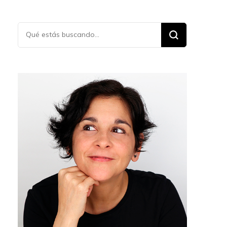
¿Buscas
algo?