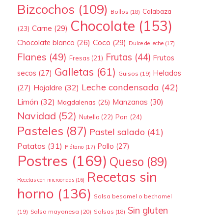
Bizcochos
(109)
Calabaza
Bollos
(18)
Chocolate
(153)
Carne
(29)
(23)
Coco
(29)
Chocolate blanco
(26)
Dulce de leche
(17)
Flanes
(49)
Frutas
(44)
Frutos
Fresas
(21)
Galletas
(61)
secos
(27)
Helados
Guisos
(19)
Leche condensada
(42)
Hojaldre
(32)
(27)
Limón
(32)
Manzanas
(30)
Magdalenas
(25)
Navidad
(52)
Pan
(24)
Nutella
(22)
Pasteles
(87)
Pastel salado
(41)
Patatas
(31)
Pollo
(27)
Plátano
(17)
Postres
(169)
Queso
(89)
Recetas sin
Recetas con microondas
(16)
horno
(136)
Salsa besamel o bechamel
Sin gluten
(19)
Salsa mayonesa
(20)
Salsas
(18)