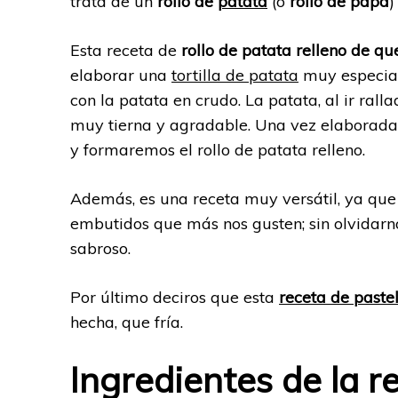
trata de un
rollo de
patata
(o
rollo de papa
)
Esta receta de
rollo de patata relleno de q
elaborar una
tortilla de patata
muy especial,
con la patata en crudo. La patata, al ir ral
muy tierna y agradable. Una vez elaborada l
y formaremos el rollo de patata relleno.
Además, es una receta muy versátil, ya que 
embutidos que más nos gusten; sin olvidarn
sabroso.
Por último deciros que esta
receta de paste
hecha, que fría.
Ingredientes de la r