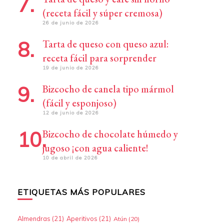
(receta fácil y súper cremosa)
26 de junio de 2026
Tarta de queso con queso azul:
receta fácil para sorprender
19 de junio de 2026
Bizcocho de canela tipo mármol
(fácil y esponjoso)
12 de junio de 2026
Bizcocho de chocolate húmedo y
jugoso ¡con agua caliente!
10 de abril de 2026
ETIQUETAS MÁS POPULARES
Almendras
(21)
Aperitivos
(21)
Atún
(20)