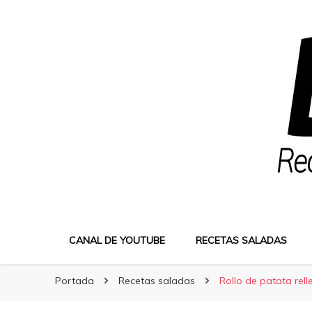
Bocatus
Bocatus
Recetas fáciles y caseras con Erika
CANAL DE YOUTUBE
RECETAS SALADAS
Portada
Recetas saladas
Rollo de patata rel