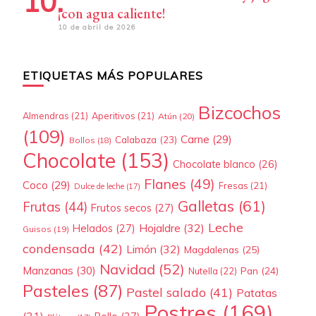
¡con agua caliente!
10 de abril de 2026
ETIQUETAS MÁS POPULARES
Bizcochos
Almendras
(21)
Aperitivos
(21)
Atún
(20)
(109)
Carne
(29)
Calabaza
(23)
Bollos
(18)
Chocolate
(153)
Chocolate blanco
(26)
Flanes
(49)
Coco
(29)
Fresas
(21)
Dulce de leche
(17)
Galletas
(61)
Frutas
(44)
Frutos secos
(27)
Leche
Hojaldre
(32)
Helados
(27)
Guisos
(19)
condensada
(42)
Limón
(32)
Magdalenas
(25)
Navidad
(52)
Manzanas
(30)
Pan
(24)
Nutella
(22)
Pasteles
(87)
Pastel salado
(41)
Patatas
Postres
(169)