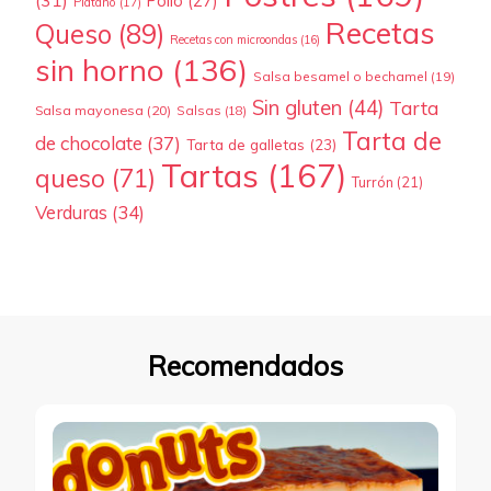
(31)
Pollo
(27)
Plátano
(17)
Recetas
Queso
(89)
Recetas con microondas
(16)
sin horno
(136)
Salsa besamel o bechamel
(19)
Sin gluten
(44)
Tarta
Salsa mayonesa
(20)
Salsas
(18)
Tarta de
de chocolate
(37)
Tarta de galletas
(23)
Tartas
(167)
queso
(71)
Turrón
(21)
Verduras
(34)
Recomendados