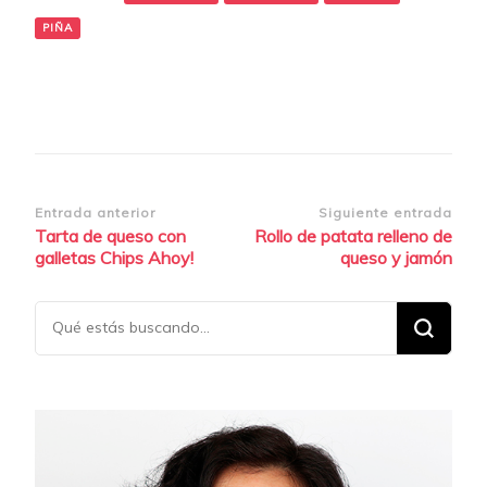
PIÑA
Navegación
Entrada anterior
Siguiente entrada
Tarta de queso con
Rollo de patata relleno de
de
galletas Chips Ahoy!
queso y jamón
entradas
¿Buscas
algo?