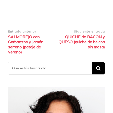
Navegación
Entrada anterior
Siguiente entrada
SALMOREJO con
QUICHE de BACON y
de
Garbanzos y Jamón
QUESO (quiche de beicon
entradas
serrano (potaje de
sin masa)
verano)
¿Buscas
algo?