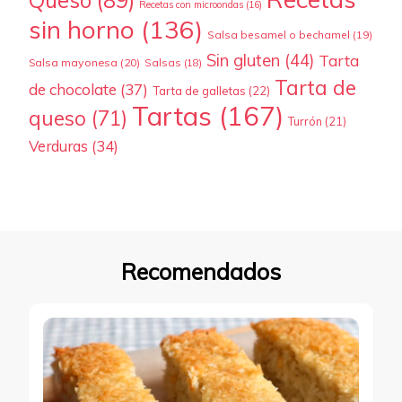
Recetas con microondas
(16)
sin horno
(136)
Salsa besamel o bechamel
(19)
Sin gluten
(44)
Tarta
Salsa mayonesa
(20)
Salsas
(18)
Tarta de
de chocolate
(37)
Tarta de galletas
(22)
Tartas
(167)
queso
(71)
Turrón
(21)
Verduras
(34)
Recomendados