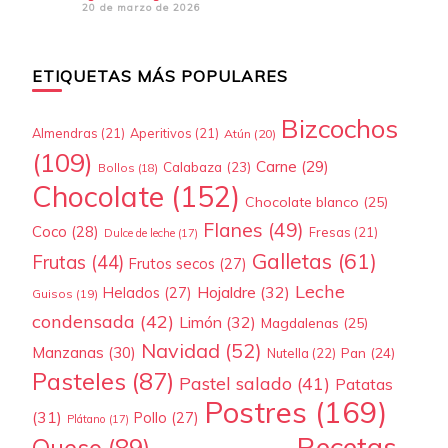
20 de marzo de 2026
ETIQUETAS MÁS POPULARES
Bizcochos
Almendras
(21)
Aperitivos
(21)
Atún
(20)
(109)
Carne
(29)
Calabaza
(23)
Bollos
(18)
Chocolate
(152)
Chocolate blanco
(25)
Flanes
(49)
Coco
(28)
Fresas
(21)
Dulce de leche
(17)
Galletas
(61)
Frutas
(44)
Frutos secos
(27)
Leche
Hojaldre
(32)
Helados
(27)
Guisos
(19)
condensada
(42)
Limón
(32)
Magdalenas
(25)
Navidad
(52)
Manzanas
(30)
Pan
(24)
Nutella
(22)
Pasteles
(87)
Pastel salado
(41)
Patatas
Postres
(169)
(31)
Pollo
(27)
Plátano
(17)
Recetas
Queso
(89)