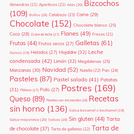
Bizcochos
Almendras
(21)
Aperitivos
(21)
Atún
(20)
(109)
Carne
(29)
Calabaza
(23)
Bollos
(18)
Chocolate
(152)
Chocolate blanco
(25)
Flanes
(49)
Coco
(28)
Fresas
(21)
Dulce de leche
(17)
Galletas
(61)
Frutas
(44)
Frutos secos
(27)
Leche
Hojaldre
(32)
Helados
(27)
Guisos
(19)
condensada
(42)
Limón
(32)
Magdalenas
(25)
Navidad
(52)
Manzanas
(30)
Pan
(24)
Nutella
(22)
Pasteles
(87)
Pastel salado
(41)
Patatas
Postres
(169)
(31)
Pollo
(27)
Plátano
(17)
Recetas
Queso
(89)
Recetas con microondas
(16)
sin horno
(136)
Salsa besamel o bechamel
(19)
Sin gluten
(44)
Tarta
Salsa mayonesa
(20)
Salsas
(18)
Tarta de
de chocolate
(37)
Tarta de galletas
(22)