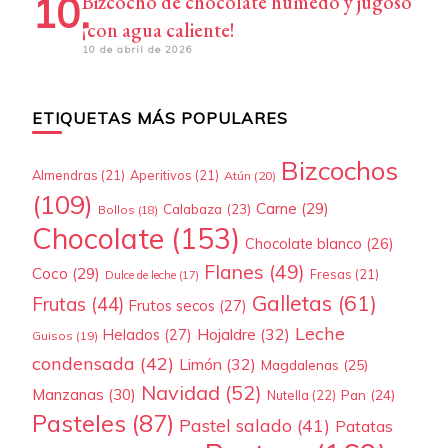
Bizcocho de chocolate húmedo y jugoso
¡con agua caliente!
10 de abril de 2026
ETIQUETAS MÁS POPULARES
Bizcochos
Almendras
(21)
Aperitivos
(21)
Atún
(20)
(109)
Carne
(29)
Calabaza
(23)
Bollos
(18)
Chocolate
(153)
Chocolate blanco
(26)
Flanes
(49)
Coco
(29)
Fresas
(21)
Dulce de leche
(17)
Galletas
(61)
Frutas
(44)
Frutos secos
(27)
Leche
Hojaldre
(32)
Helados
(27)
Guisos
(19)
condensada
(42)
Limón
(32)
Magdalenas
(25)
Navidad
(52)
Manzanas
(30)
Pan
(24)
Nutella
(22)
Pasteles
(87)
Pastel salado
(41)
Patatas