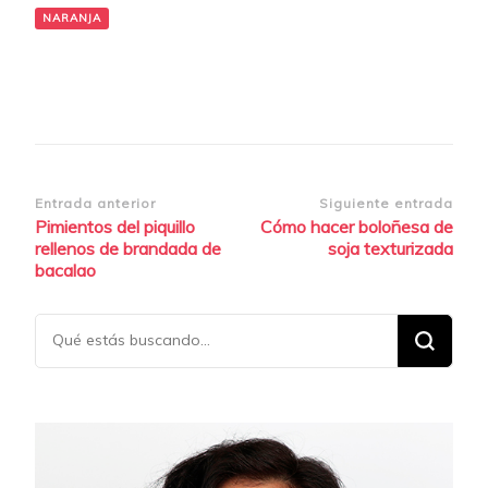
NARANJA
Navegación
Entrada anterior
Siguiente entrada
Pimientos del piquillo
Cómo hacer boloñesa de
de
rellenos de brandada de
soja texturizada
entradas
bacalao
¿Buscas
algo?