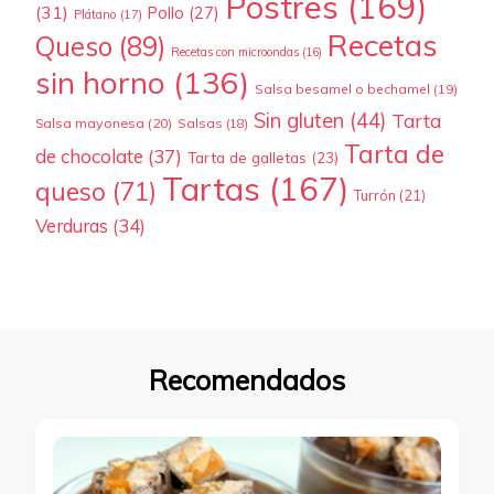
Postres
(169)
(31)
Pollo
(27)
Plátano
(17)
Recetas
Queso
(89)
Recetas con microondas
(16)
sin horno
(136)
Salsa besamel o bechamel
(19)
Sin gluten
(44)
Tarta
Salsa mayonesa
(20)
Salsas
(18)
Tarta de
de chocolate
(37)
Tarta de galletas
(23)
Tartas
(167)
queso
(71)
Turrón
(21)
Verduras
(34)
Recomendados