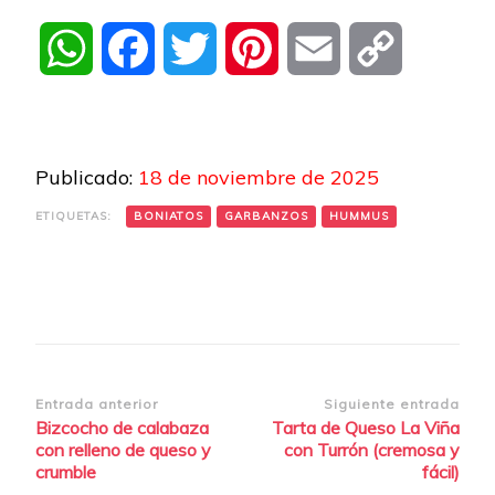
WhatsApp
Facebook
Twitter
Pinterest
Email
Copy
Link
Publicado:
18 de noviembre de 2025
ETIQUETAS:
BONIATOS
GARBANZOS
HUMMUS
Navegación
Entrada anterior
Siguiente entrada
Bizcocho de calabaza
Tarta de Queso La Viña
de
con relleno de queso y
con Turrón (cremosa y
entradas
crumble
fácil)