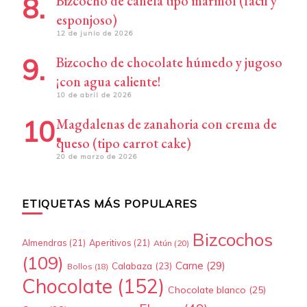
Bizcocho de canela tipo mármol (fácil y
esponjoso)
12 de junio de 2026
Bizcocho de chocolate húmedo y jugoso
¡con agua caliente!
10 de abril de 2026
Magdalenas de zanahoria con crema de
queso (tipo carrot cake)
20 de marzo de 2026
ETIQUETAS MÁS POPULARES
Bizcochos
Almendras
(21)
Aperitivos
(21)
Atún
(20)
(109)
Carne
(29)
Calabaza
(23)
Bollos
(18)
Chocolate
(152)
Chocolate blanco
(25)