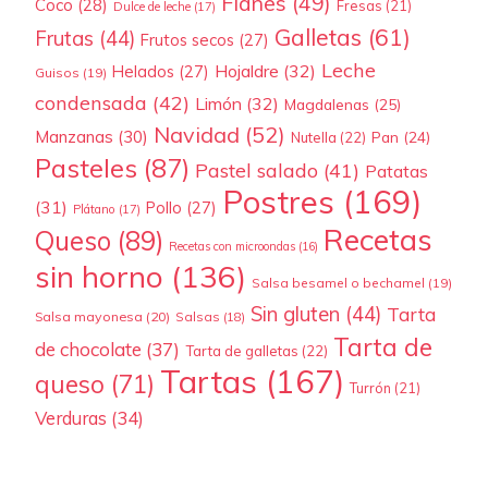
Flanes
(49)
Coco
(28)
Fresas
(21)
Dulce de leche
(17)
Galletas
(61)
Frutas
(44)
Frutos secos
(27)
Leche
Hojaldre
(32)
Helados
(27)
Guisos
(19)
condensada
(42)
Limón
(32)
Magdalenas
(25)
Navidad
(52)
Manzanas
(30)
Pan
(24)
Nutella
(22)
Pasteles
(87)
Pastel salado
(41)
Patatas
Postres
(169)
(31)
Pollo
(27)
Plátano
(17)
Recetas
Queso
(89)
Recetas con microondas
(16)
sin horno
(136)
Salsa besamel o bechamel
(19)
Sin gluten
(44)
Tarta
Salsa mayonesa
(20)
Salsas
(18)
Tarta de
de chocolate
(37)
Tarta de galletas
(22)
Tartas
(167)
queso
(71)
Turrón
(21)
Verduras
(34)