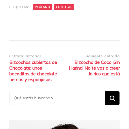
ETIQUETAS:
PLÁTANO
TORTITAS
Navegación
Entrada anterior
Siguiente entrada
Bizcochos cubiertos de
Bizcocho de Coco ¡Sin
de
Chocolate: unos
Harina! No te vas a creer
entradas
bocaditos de chocolate
lo rico que está
tiernos y esponjosos
¿Buscas
algo?