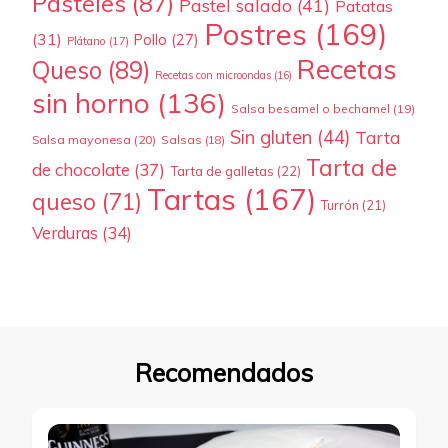
Pasteles
(87)
Pastel salado
(41)
Patatas
Postres
(169)
(31)
Pollo
(27)
Plátano
(17)
Recetas
Queso
(89)
Recetas con microondas
(16)
sin horno
(136)
Salsa besamel o bechamel
(19)
Sin gluten
(44)
Tarta
Salsa mayonesa
(20)
Salsas
(18)
Tarta de
de chocolate
(37)
Tarta de galletas
(22)
Tartas
(167)
queso
(71)
Turrón
(21)
Verduras
(34)
Recomendados