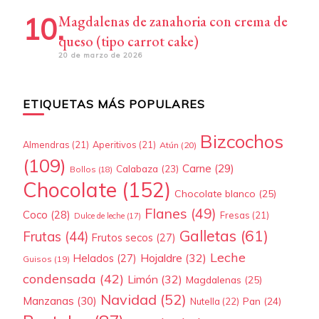
Magdalenas de zanahoria con crema de
queso (tipo carrot cake)
20 de marzo de 2026
ETIQUETAS MÁS POPULARES
Bizcochos
Almendras
(21)
Aperitivos
(21)
Atún
(20)
(109)
Carne
(29)
Calabaza
(23)
Bollos
(18)
Chocolate
(152)
Chocolate blanco
(25)
Flanes
(49)
Coco
(28)
Fresas
(21)
Dulce de leche
(17)
Galletas
(61)
Frutas
(44)
Frutos secos
(27)
Leche
Hojaldre
(32)
Helados
(27)
Guisos
(19)
condensada
(42)
Limón
(32)
Magdalenas
(25)
Navidad
(52)
Manzanas
(30)
Pan
(24)
Nutella
(22)