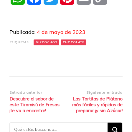
Link
Publicado:
4 de mayo de 2023
ETIQUETAS:
BIZCOCHOS
CHOCOLATE
Navegación
Entrada anterior
Siguiente entrada
Descubre el sabor de
Las Tortitas de Plátano
de
este Tiramisú de Fresas
más fáciles y rápidas de
entradas
¡te va a encantar!
preparar ¡y sin Azúcar!
¿Buscas