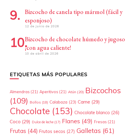
Bizcocho de canela tipo mármol (fácil y
esponjoso)
12 de junio de 2026
Bizcocho de chocolate húmedo y jugoso
¡con agua caliente!
10 de abril de 2026
ETIQUETAS MÁS POPULARES
Bizcochos
Almendras
(21)
Aperitivos
(21)
Atún
(20)
(109)
Carne
(29)
Calabaza
(23)
Bollos
(18)
Chocolate
(153)
Chocolate blanco
(26)
Flanes
(49)
Coco
(29)
Fresas
(21)
Dulce de leche
(17)
Galletas
(61)
Frutas
(44)
Frutos secos
(27)