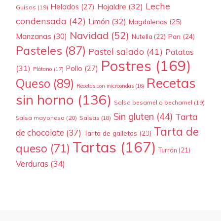
Leche
Hojaldre
(32)
Helados
(27)
Guisos
(19)
condensada
(42)
Limón
(32)
Magdalenas
(25)
Navidad
(52)
Manzanas
(30)
Pan
(24)
Nutella
(22)
Pasteles
(87)
Pastel salado
(41)
Patatas
Postres
(169)
(31)
Pollo
(27)
Plátano
(17)
Recetas
Queso
(89)
Recetas con microondas
(16)
sin horno
(136)
Salsa besamel o bechamel
(19)
Sin gluten
(44)
Tarta
Salsa mayonesa
(20)
Salsas
(18)
Tarta de
de chocolate
(37)
Tarta de galletas
(23)
Tartas
(167)
queso
(71)
Turrón
(21)
Verduras
(34)