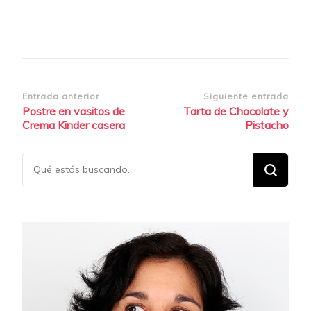
Navegación
Entrada anterior
Siguiente entrada
Postre en vasitos de
Tarta de Chocolate y
de
Crema Kinder casera
Pistacho
entradas
¿Buscas
algo?