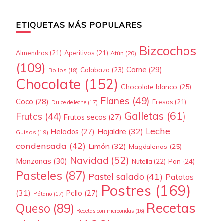
ETIQUETAS MÁS POPULARES
Bizcochos
Almendras
(21)
Aperitivos
(21)
Atún
(20)
(109)
Carne
(29)
Calabaza
(23)
Bollos
(18)
Chocolate
(152)
Chocolate blanco
(25)
Flanes
(49)
Coco
(28)
Fresas
(21)
Dulce de leche
(17)
Galletas
(61)
Frutas
(44)
Frutos secos
(27)
Leche
Hojaldre
(32)
Helados
(27)
Guisos
(19)
condensada
(42)
Limón
(32)
Magdalenas
(25)
Navidad
(52)
Manzanas
(30)
Pan
(24)
Nutella
(22)
Pasteles
(87)
Pastel salado
(41)
Patatas
Postres
(169)
(31)
Pollo
(27)
Plátano
(17)
Recetas
Queso
(89)
Recetas con microondas
(16)