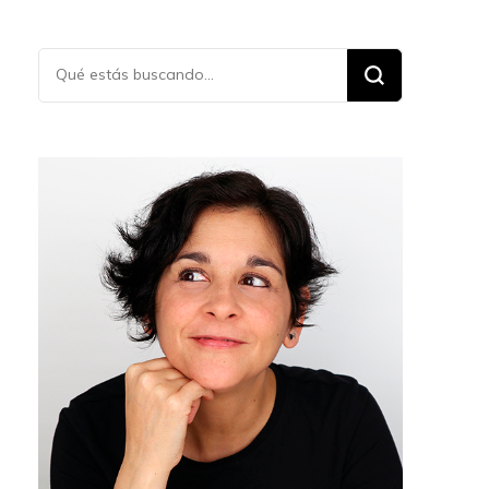
¿Buscas
algo?