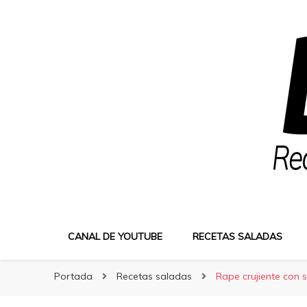
Bocatus
Bocatus
Recetas fáciles y caseras con Erika
CANAL DE YOUTUBE
RECETAS SALADAS
Portada
Recetas saladas
Rape crujiente con