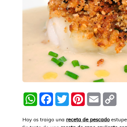
WhatsApp
Facebook
Twitter
Pinterest
Email
Cop
Link
Hoy os traigo una
receta de pescado
estupen