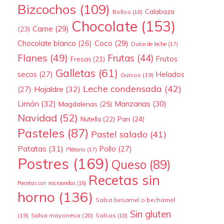
Bizcochos
(109)
Calabaza
Bollos
(18)
Chocolate
(153)
Carne
(29)
(23)
Coco
(29)
Chocolate blanco
(26)
Dulce de leche
(17)
Flanes
(49)
Frutas
(44)
Frutos
Fresas
(21)
Galletas
(61)
secos
(27)
Helados
Guisos
(19)
Leche condensada
(42)
Hojaldre
(32)
(27)
Limón
(32)
Manzanas
(30)
Magdalenas
(25)
Navidad
(52)
Pan
(24)
Nutella
(22)
Pasteles
(87)
Pastel salado
(41)
Patatas
(31)
Pollo
(27)
Plátano
(17)
Postres
(169)
Queso
(89)
Recetas sin
Recetas con microondas
(16)
horno
(136)
Salsa besamel o bechamel
Sin gluten
(19)
Salsa mayonesa
(20)
Salsas
(18)