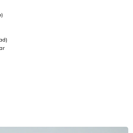
o)
ad)
ar