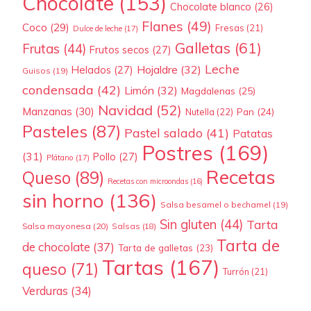
Chocolate
(153)
Chocolate blanco
(26)
Flanes
(49)
Coco
(29)
Fresas
(21)
Dulce de leche
(17)
Galletas
(61)
Frutas
(44)
Frutos secos
(27)
Leche
Hojaldre
(32)
Helados
(27)
Guisos
(19)
condensada
(42)
Limón
(32)
Magdalenas
(25)
Navidad
(52)
Manzanas
(30)
Pan
(24)
Nutella
(22)
Pasteles
(87)
Pastel salado
(41)
Patatas
Postres
(169)
(31)
Pollo
(27)
Plátano
(17)
Recetas
Queso
(89)
Recetas con microondas
(16)
sin horno
(136)
Salsa besamel o bechamel
(19)
Sin gluten
(44)
Tarta
Salsa mayonesa
(20)
Salsas
(18)
Tarta de
de chocolate
(37)
Tarta de galletas
(23)
Tartas
(167)
queso
(71)
Turrón
(21)
Verduras
(34)