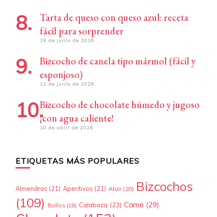
Tarta de queso con queso azul: receta
fácil para sorprender
19 de junio de 2026
Bizcocho de canela tipo mármol (fácil y
esponjoso)
12 de junio de 2026
Bizcocho de chocolate húmedo y jugoso
¡con agua caliente!
10 de abril de 2026
ETIQUETAS MÁS POPULARES
Bizcochos
Almendras
(21)
Aperitivos
(21)
Atún
(20)
(109)
Carne
(29)
Calabaza
(23)
Bollos
(18)