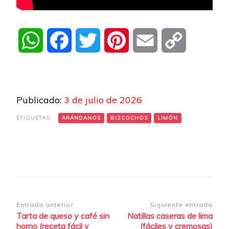
WhatsApp
Facebook
Twitter
Pinterest
Email
Copy
Link
Publicado:
3 de julio de 2026
ETIQUETAS:
ARÁNDANOS
BIZCOCHOS
LIMÓN
Navegación
Entrada anterior
Siguiente entrada
Tarta de queso y café sin
Natillas caseras de lima
de
horno (receta fácil y
(fáciles y cremosas)