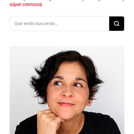
entradas
súper cremosa)
¿Buscas
algo?