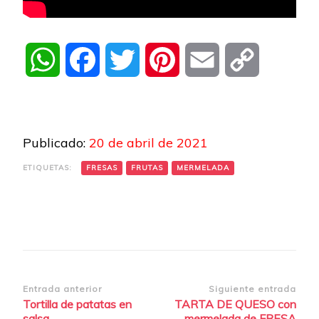
WhatsApp
Facebook
Twitter
Pinterest
Email
Copy
Link
Publicado:
20 de abril de 2021
ETIQUETAS:
FRESAS
FRUTAS
MERMELADA
Navegación
Entrada anterior
Siguiente entrada
Tortilla de patatas en
TARTA DE QUESO con
de
salsa
mermelada de FRESA