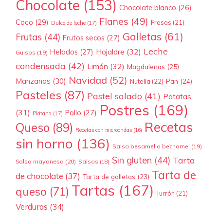
Chocolate
(153)
Chocolate blanco
(26)
Flanes
(49)
Coco
(29)
Fresas
(21)
Dulce de leche
(17)
Galletas
(61)
Frutas
(44)
Frutos secos
(27)
Leche
Hojaldre
(32)
Helados
(27)
Guisos
(19)
condensada
(42)
Limón
(32)
Magdalenas
(25)
Navidad
(52)
Manzanas
(30)
Pan
(24)
Nutella
(22)
Pasteles
(87)
Pastel salado
(41)
Patatas
Postres
(169)
(31)
Pollo
(27)
Plátano
(17)
Recetas
Queso
(89)
Recetas con microondas
(16)
sin horno
(136)
Salsa besamel o bechamel
(19)
Sin gluten
(44)
Tarta
Salsa mayonesa
(20)
Salsas
(18)
Tarta de
de chocolate
(37)
Tarta de galletas
(23)
Tartas
(167)
queso
(71)
Turrón
(21)
Verduras
(34)