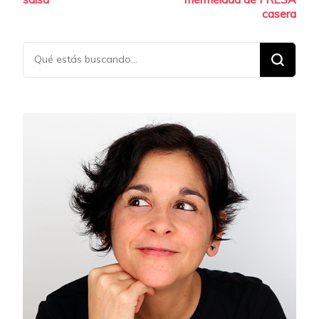
entradas
casera
¿Buscas
algo?