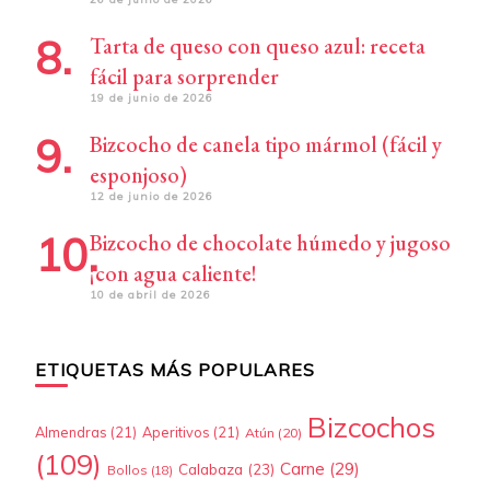
Tarta de queso con queso azul: receta
fácil para sorprender
19 de junio de 2026
Bizcocho de canela tipo mármol (fácil y
esponjoso)
12 de junio de 2026
Bizcocho de chocolate húmedo y jugoso
¡con agua caliente!
10 de abril de 2026
ETIQUETAS MÁS POPULARES
Bizcochos
Almendras
(21)
Aperitivos
(21)
Atún
(20)
(109)
Carne
(29)
Calabaza
(23)
Bollos
(18)