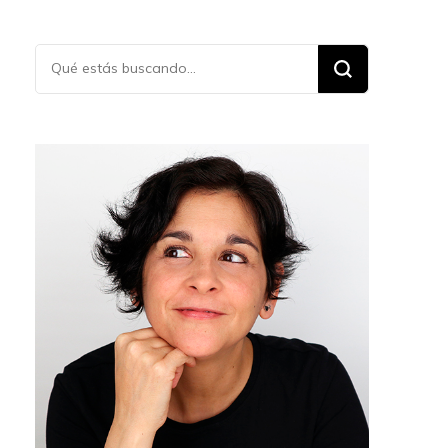
¿Buscas
algo?