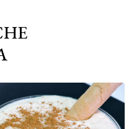
ECHE
A