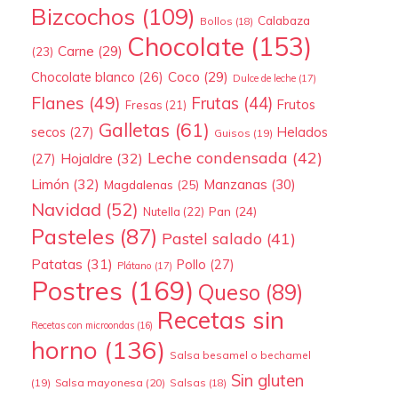
Bizcochos
(109)
Calabaza
Bollos
(18)
Chocolate
(153)
Carne
(29)
(23)
Coco
(29)
Chocolate blanco
(26)
Dulce de leche
(17)
Flanes
(49)
Frutas
(44)
Frutos
Fresas
(21)
Galletas
(61)
secos
(27)
Helados
Guisos
(19)
Leche condensada
(42)
Hojaldre
(32)
(27)
Limón
(32)
Manzanas
(30)
Magdalenas
(25)
Navidad
(52)
Pan
(24)
Nutella
(22)
Pasteles
(87)
Pastel salado
(41)
Patatas
(31)
Pollo
(27)
Plátano
(17)
Postres
(169)
Queso
(89)
Recetas sin
Recetas con microondas
(16)
horno
(136)
Salsa besamel o bechamel
Sin gluten
(19)
Salsa mayonesa
(20)
Salsas
(18)