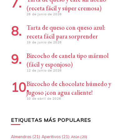
(receta fácil y súper cremosa)
26 de junio de 2026
Tarta de queso con queso azul:
receta fácil para sorprender
19 de junio de 2026
Bizcocho de canela tipo mármol
(fácil y esponjoso)
12 de junio de 2026
Bizcocho de chocolate húmedo y
jugoso ¡con agua caliente!
10 de abril de 2026
ETIQUETAS MÁS POPULARES
Almendras
(21)
Aperitivos
(21)
Atún
(20)