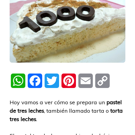
WhatsApp
Facebook
Twitter
Pinterest
Email
Copy
Link
Hoy vamos a ver cómo se prepara un
pastel
de tres leches
, también llamado tarta o
torta
tres leches
.