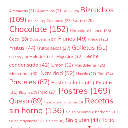
Bizcochos
Almendras
(21)
Aperitivos
(21)
Atún
(20)
(109)
Carne
(29)
Calabaza
(23)
Bollos
(18)
Chocolate
(152)
Chocolate blanco
(25)
Flanes
(49)
Coco
(28)
Fresas
(21)
Dulce de leche
(17)
Galletas
(61)
Frutas
(44)
Frutos secos
(27)
Leche
Hojaldre
(32)
Helados
(27)
Guisos
(19)
condensada
(42)
Limón
(32)
Magdalenas
(25)
Navidad
(52)
Manzanas
(30)
Pan
(24)
Nutella
(22)
Pasteles
(87)
Pastel salado
(41)
Patatas
Postres
(169)
(31)
Pollo
(27)
Plátano
(17)
Recetas
Queso
(89)
Recetas con microondas
(16)
sin horno
(136)
Salsa besamel o bechamel
(19)
Sin gluten
(44)
Tarta
Salsa mayonesa
(20)
Salsas
(18)