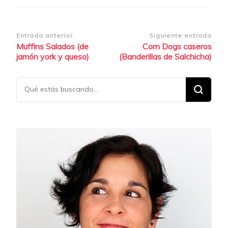
Navegación
Entrada anterior
Siguiente entrada
Muffins Salados (de
Corn Dogs caseros
de
jamón york y queso)
(Banderillas de Salchicha)
entradas
¿Buscas
algo?