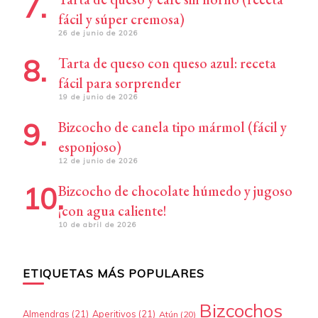
fácil y súper cremosa)
26 de junio de 2026
Tarta de queso con queso azul: receta
fácil para sorprender
19 de junio de 2026
Bizcocho de canela tipo mármol (fácil y
esponjoso)
12 de junio de 2026
Bizcocho de chocolate húmedo y jugoso
¡con agua caliente!
10 de abril de 2026
ETIQUETAS MÁS POPULARES
Bizcochos
Almendras
(21)
Aperitivos
(21)
Atún
(20)