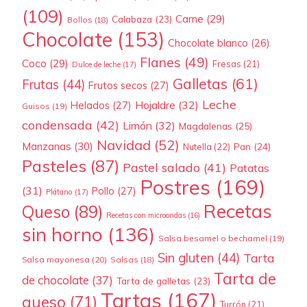
(109)
Carne
(29)
Calabaza
(23)
Bollos
(18)
Chocolate
(153)
Chocolate blanco
(26)
Flanes
(49)
Coco
(29)
Fresas
(21)
Dulce de leche
(17)
Galletas
(61)
Frutas
(44)
Frutos secos
(27)
Leche
Hojaldre
(32)
Helados
(27)
Guisos
(19)
condensada
(42)
Limón
(32)
Magdalenas
(25)
Navidad
(52)
Manzanas
(30)
Pan
(24)
Nutella
(22)
Pasteles
(87)
Pastel salado
(41)
Patatas
Postres
(169)
(31)
Pollo
(27)
Plátano
(17)
Recetas
Queso
(89)
Recetas con microondas
(16)
sin horno
(136)
Salsa besamel o bechamel
(19)
Sin gluten
(44)
Tarta
Salsa mayonesa
(20)
Salsas
(18)
Tarta de
de chocolate
(37)
Tarta de galletas
(23)
Tartas
(167)
queso
(71)
Turrón
(21)