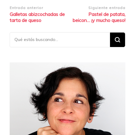
Navegación
Entrada anterior
Siguiente entrada
Galletas abizcochadas de
Pastel de patata,
de
tarta de queso
beicon… ¡y mucho queso!
entradas
¿Buscas
algo?