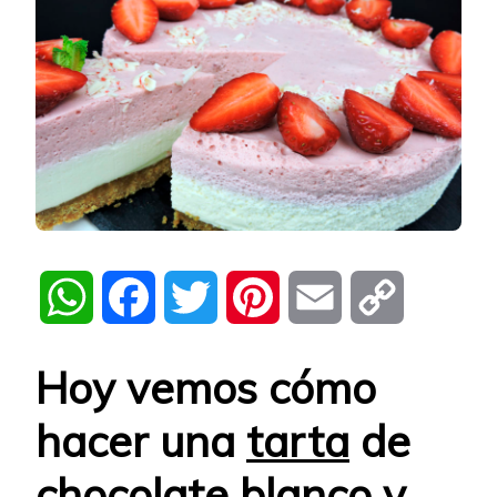
WhatsApp
Facebook
Twitter
Pinterest
Email
Copy
Link
Hoy vemos cómo
hacer una
tarta
de
chocolate blanco
y