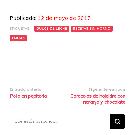
Publicado:
12 de mayo de 2017
ETIQUETAS:
DULCE DE LECHE
RECETAS SIN HORNO
TARTAS
Navegación
Entrada anterior
Siguiente entrada
Pollo en pepitoria
Caracolas de hojaldre con
de
naranja y chocolate
entradas
¿Buscas
algo?