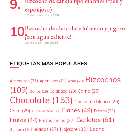
Bizcocho de canela tipo mármol (fácil y
esponjoso)
12 de junio de 2026
Bizcocho de chocolate húmedo y jugoso
¡con agua caliente!
10 de abril de 2026
ETIQUETAS MÁS POPULARES
Bizcochos
Almendras
(21)
Aperitivos
(21)
Atún
(20)
(109)
Carne
(29)
Calabaza
(23)
Bollos
(18)
Chocolate
(153)
Chocolate blanco
(26)
Flanes
(49)
Coco
(29)
Fresas
(21)
Dulce de leche
(17)
Galletas
(61)
Frutas
(44)
Frutos secos
(27)
Leche
Hojaldre
(32)
Helados
(27)
Guisos
(19)