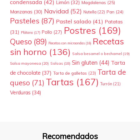
condensada
(42)
Limón
(32)
Magdalenas
(25)
Navidad
(52)
Manzanas
(30)
Pan
(24)
Nutella
(22)
Pasteles
(87)
Pastel salado
(41)
Patatas
Postres
(169)
(31)
Pollo
(27)
Plátano
(17)
Recetas
Queso
(89)
Recetas con microondas
(16)
sin horno
(136)
Salsa besamel o bechamel
(19)
Sin gluten
(44)
Tarta
Salsa mayonesa
(20)
Salsas
(18)
Tarta de
de chocolate
(37)
Tarta de galletas
(23)
Tartas
(167)
queso
(71)
Turrón
(21)
Verduras
(34)
Recomendados