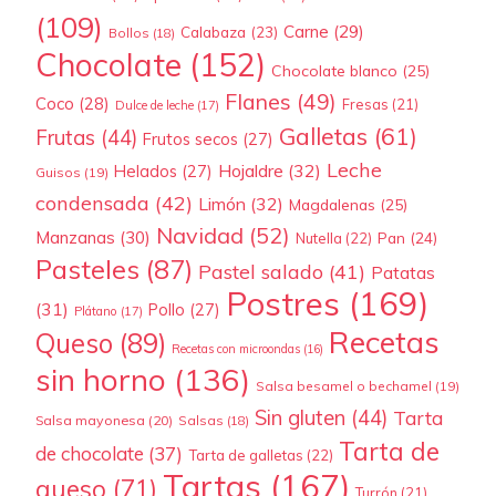
(109)
Carne
(29)
Calabaza
(23)
Bollos
(18)
Chocolate
(152)
Chocolate blanco
(25)
Flanes
(49)
Coco
(28)
Fresas
(21)
Dulce de leche
(17)
Galletas
(61)
Frutas
(44)
Frutos secos
(27)
Leche
Hojaldre
(32)
Helados
(27)
Guisos
(19)
condensada
(42)
Limón
(32)
Magdalenas
(25)
Navidad
(52)
Manzanas
(30)
Pan
(24)
Nutella
(22)
Pasteles
(87)
Pastel salado
(41)
Patatas
Postres
(169)
(31)
Pollo
(27)
Plátano
(17)
Recetas
Queso
(89)
Recetas con microondas
(16)
sin horno
(136)
Salsa besamel o bechamel
(19)
Sin gluten
(44)
Tarta
Salsa mayonesa
(20)
Salsas
(18)
Tarta de
de chocolate
(37)
Tarta de galletas
(22)
Tartas
(167)
queso
(71)
Turrón
(21)