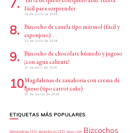
Tarta de queso con queso azul: receta
fácil para sorprender
19 de junio de 2026
Bizcocho de canela tipo mármol (fácil y
esponjoso)
12 de junio de 2026
Bizcocho de chocolate húmedo y jugoso
¡con agua caliente!
10 de abril de 2026
Magdalenas de zanahoria con crema de
queso (tipo carrot cake)
20 de marzo de 2026
ETIQUETAS MÁS POPULARES
Bizcochos
Almendras
(21)
Aperitivos
(21)
Atún
(20)