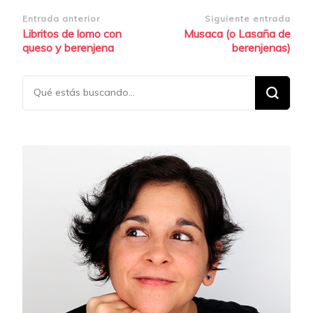
Navegación
Entrada anterior
Siguiente entrada
Libritos de lomo con
Musaca (o Lasaña de
de
queso y berenjena
berenjenas)
entradas
¿Buscas
algo?