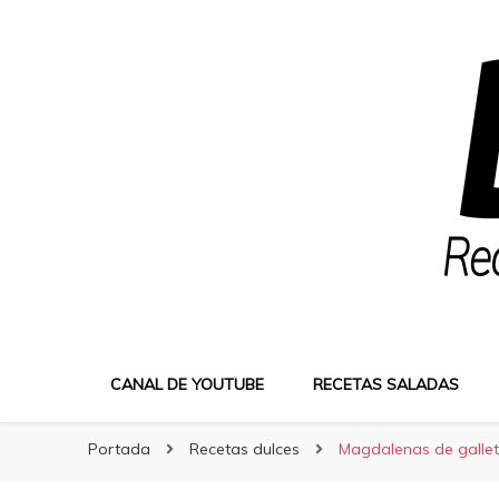
Bocatus
Bocatus
Recetas fáciles y caseras con Erika
CANAL DE YOUTUBE
RECETAS SALADAS
Portada
Recetas dulces
Magdalenas de gallet