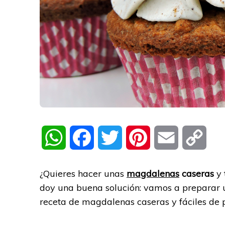
WhatsApp
Facebook
Twitter
Pinterest
Email
Cop
Link
¿Quieres hacer unas
magdalenas
caseras
y 
doy una buena solución: vamos a preparar
receta de magdalenas caseras y fáciles de p