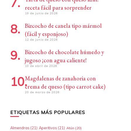
receta fácil para sorprender
19 de junio de 2026
Bizcocho de canela tipo mármol
(fácil y esponjoso)
12 de junio de 2026
Bizcocho de chocolate húmedo y
jugoso ¡con agua caliente!
10 de abril de 2026
Magdalenas de zanahoria con
crema de queso (tipo carrot cake)
20 de marzo de 2026
ETIQUETAS MÁS POPULARES
Almendras
(21)
Aperitivos
(21)
Atún
(20)