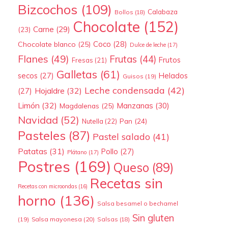
Bizcochos
(109)
Calabaza
Bollos
(18)
Chocolate
(152)
Carne
(29)
(23)
Coco
(28)
Chocolate blanco
(25)
Dulce de leche
(17)
Flanes
(49)
Frutas
(44)
Frutos
Fresas
(21)
Galletas
(61)
secos
(27)
Helados
Guisos
(19)
Leche condensada
(42)
Hojaldre
(32)
(27)
Limón
(32)
Manzanas
(30)
Magdalenas
(25)
Navidad
(52)
Pan
(24)
Nutella
(22)
Pasteles
(87)
Pastel salado
(41)
Patatas
(31)
Pollo
(27)
Plátano
(17)
Postres
(169)
Queso
(89)
Recetas sin
Recetas con microondas
(16)
horno
(136)
Salsa besamel o bechamel
Sin gluten
(19)
Salsa mayonesa
(20)
Salsas
(18)