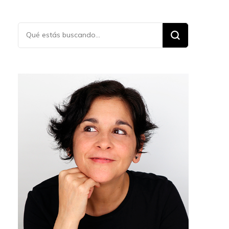
¿Buscas
algo?