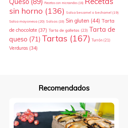
Recetas
Queso
(89)
Recetas con microondas
(16)
sin horno
(136)
Salsa besamel o bechamel
(19)
Sin gluten
(44)
Tarta
Salsa mayonesa
(20)
Salsas
(18)
Tarta de
de chocolate
(37)
Tarta de galletas
(23)
Tartas
(167)
queso
(71)
Turrón
(21)
Verduras
(34)
Recomendados