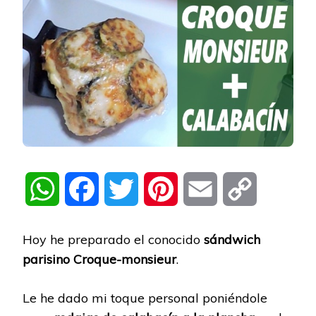
WhatsApp
Facebook
Twitter
Pinterest
Email
Copy
Link
Hoy he preparado el conocido
sándwich
parisino Croque-monsieur
.
Le he dado mi toque personal poniéndole