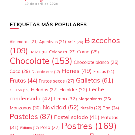
10 de abril de 2026
ETIQUETAS MÁS POPULARES
Bizcochos
Almendras
(21)
Aperitivos
(21)
Atún
(20)
(109)
Carne
(29)
Calabaza
(23)
Bollos
(18)
Chocolate
(153)
Chocolate blanco
(26)
Flanes
(49)
Coco
(29)
Fresas
(21)
Dulce de leche
(17)
Galletas
(61)
Frutas
(44)
Frutos secos
(27)
Leche
Hojaldre
(32)
Helados
(27)
Guisos
(19)
condensada
(42)
Limón
(32)
Magdalenas
(25)
Navidad
(52)
Manzanas
(30)
Pan
(24)
Nutella
(22)
Pasteles
(87)
Pastel salado
(41)
Patatas
Postres
(169)
(31)
Pollo
(27)
Plátano
(17)