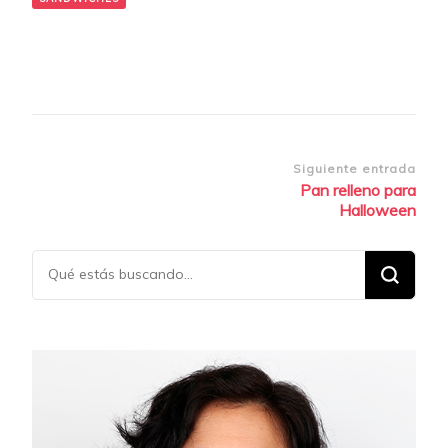
Navegación
Siguiente entrada
Pan relleno para
de
Halloween
entradas
¿Buscas
algo?