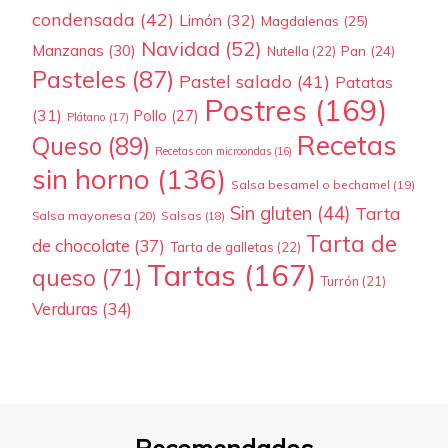
condensada
(42)
Limón
(32)
Magdalenas
(25)
Navidad
(52)
Manzanas
(30)
Pan
(24)
Nutella
(22)
Pasteles
(87)
Pastel salado
(41)
Patatas
Postres
(169)
(31)
Pollo
(27)
Plátano
(17)
Recetas
Queso
(89)
Recetas con microondas
(16)
sin horno
(136)
Salsa besamel o bechamel
(19)
Sin gluten
(44)
Tarta
Salsa mayonesa
(20)
Salsas
(18)
Tarta de
de chocolate
(37)
Tarta de galletas
(22)
Tartas
(167)
queso
(71)
Turrón
(21)
Verduras
(34)