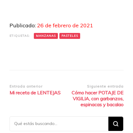
Link
Publicado:
26 de febrero de 2021
ETIQUETAS:
MANZANAS
PASTELES
Navegación
Entrada anterior
Siguiente entrada
Mi receta de LENTEJAS
Cómo hacer POTAJE DE
de
VIGILIA, con garbanzos,
entradas
espinacas y bacalao
¿Buscas
algo?