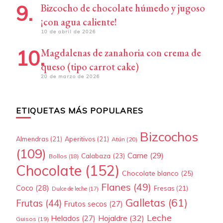
Bizcocho de chocolate húmedo y jugoso
¡con agua caliente!
10 de abril de 2026
Magdalenas de zanahoria con crema de
queso (tipo carrot cake)
20 de marzo de 2026
ETIQUETAS MÁS POPULARES
Bizcochos
Almendras
(21)
Aperitivos
(21)
Atún
(20)
(109)
Carne
(29)
Calabaza
(23)
Bollos
(18)
Chocolate
(152)
Chocolate blanco
(25)
Flanes
(49)
Coco
(28)
Fresas
(21)
Dulce de leche
(17)
Galletas
(61)
Frutas
(44)
Frutos secos
(27)
Leche
Hojaldre
(32)
Helados
(27)
Guisos
(19)