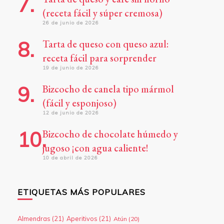
(receta fácil y súper cremosa)
26 de junio de 2026
Tarta de queso con queso azul:
receta fácil para sorprender
19 de junio de 2026
Bizcocho de canela tipo mármol
(fácil y esponjoso)
12 de junio de 2026
Bizcocho de chocolate húmedo y
jugoso ¡con agua caliente!
10 de abril de 2026
ETIQUETAS MÁS POPULARES
Almendras
(21)
Aperitivos
(21)
Atún
(20)