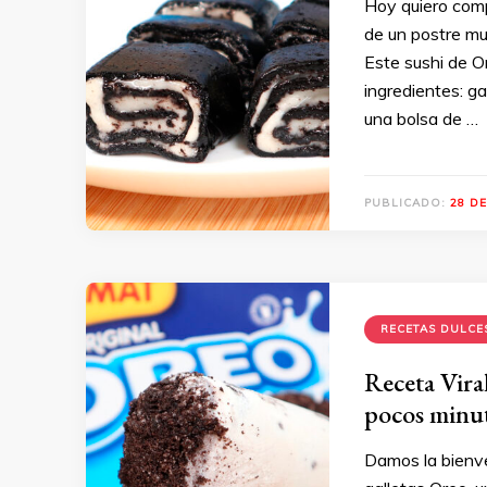
Hoy quiero comp
de un postre muy
Este sushi de O
ingredientes: g
una bolsa de …
PUBLICADO:
28 DE
RECETAS DULCE
Receta Viral
pocos minu
Damos la bienve