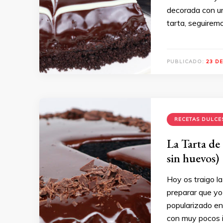
decorada con un
tarta, seguirem
PUBLICADO:
23 D
RECETAS DULCE
La Tarta de 
sin huevos)
Hoy os traigo la
preparar que yo
popularizado en
con muy pocos i