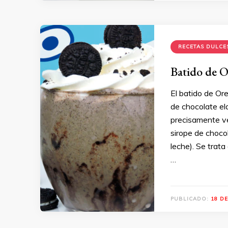
RECETAS DULCE
Batido de Or
El batido de Or
de chocolate el
precisamente v
sirope de choco
leche). Se trata 
…
PUBLICADO:
18 D