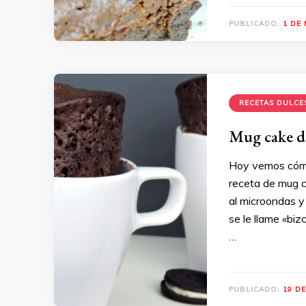
PUBLICADO:
1 DE
RECETAS DULCE
Mug cake de
Hoy vemos cómo
receta de mug c
al microondas y
se le llame «bi
…
PUBLICADO:
19 D