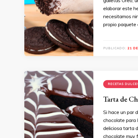
galletas Oreo, 
elaborar este h
necesitamos nin
propio paquete 
PUBLICADO:
21 DE
RECETAS DULCE
Tarta de Ch
Si hace un par 
chocolate para 
deliciosa tarta
chocolate muy f