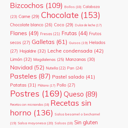
Bizcochos
(109)
Calabaza
Bollos
(18)
Chocolate
(153)
Carne
(29)
(23)
Coco
(29)
Chocolate blanco
(26)
Dulce de leche
(17)
Flanes
(49)
Frutas
(44)
Frutos
Fresas
(21)
Galletas
(61)
secos
(27)
Helados
Guisos
(19)
Leche condensada
(42)
Hojaldre
(32)
(27)
Limón
(32)
Manzanas
(30)
Magdalenas
(25)
Navidad
(52)
Pan
(24)
Nutella
(22)
Pasteles
(87)
Pastel salado
(41)
Patatas
(31)
Pollo
(27)
Plátano
(17)
Postres
(169)
Queso
(89)
Recetas sin
Recetas con microondas
(16)
horno
(136)
Salsa besamel o bechamel
Sin gluten
(19)
Salsa mayonesa
(20)
Salsas
(18)