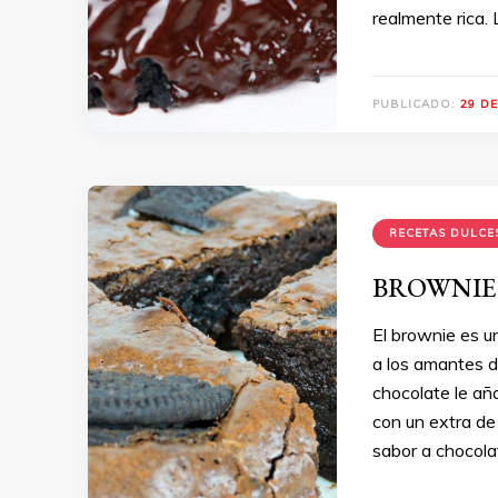
realmente rica. 
PUBLICADO:
29 DE
RECETAS DULCE
BROWNIE d
El brownie es u
a los amantes de
chocolate le añ
con un extra de
sabor a chocol