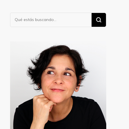
¿Buscas
algo?