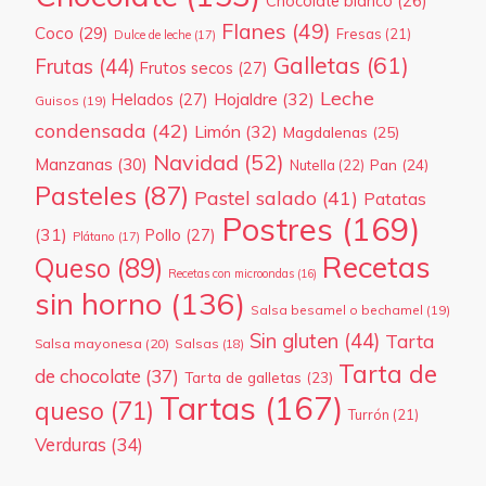
Chocolate blanco
(26)
Flanes
(49)
Coco
(29)
Fresas
(21)
Dulce de leche
(17)
Galletas
(61)
Frutas
(44)
Frutos secos
(27)
Leche
Hojaldre
(32)
Helados
(27)
Guisos
(19)
condensada
(42)
Limón
(32)
Magdalenas
(25)
Navidad
(52)
Manzanas
(30)
Pan
(24)
Nutella
(22)
Pasteles
(87)
Pastel salado
(41)
Patatas
Postres
(169)
(31)
Pollo
(27)
Plátano
(17)
Recetas
Queso
(89)
Recetas con microondas
(16)
sin horno
(136)
Salsa besamel o bechamel
(19)
Sin gluten
(44)
Tarta
Salsa mayonesa
(20)
Salsas
(18)
Tarta de
de chocolate
(37)
Tarta de galletas
(23)
Tartas
(167)
queso
(71)
Turrón
(21)
Verduras
(34)