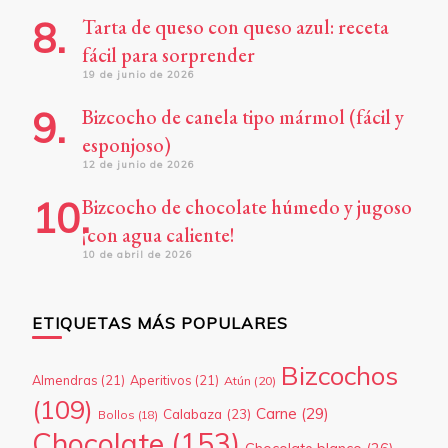
Tarta de queso con queso azul: receta
fácil para sorprender
19 de junio de 2026
Bizcocho de canela tipo mármol (fácil y
esponjoso)
12 de junio de 2026
Bizcocho de chocolate húmedo y jugoso
¡con agua caliente!
10 de abril de 2026
ETIQUETAS MÁS POPULARES
Bizcochos
Almendras
(21)
Aperitivos
(21)
Atún
(20)
(109)
Carne
(29)
Calabaza
(23)
Bollos
(18)
Chocolate
(153)