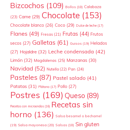
Bizcochos
(109)
Calabaza
Bollos
(18)
Chocolate
(153)
Carne
(29)
(23)
Coco
(29)
Chocolate blanco
(26)
Dulce de leche
(17)
Flanes
(49)
Frutas
(44)
Frutos
Fresas
(21)
Galletas
(61)
secos
(27)
Helados
Guisos
(19)
Leche condensada
(42)
Hojaldre
(32)
(27)
Limón
(32)
Manzanas
(30)
Magdalenas
(25)
Navidad
(52)
Pan
(24)
Nutella
(22)
Pasteles
(87)
Pastel salado
(41)
Patatas
(31)
Pollo
(27)
Plátano
(17)
Postres
(169)
Queso
(89)
Recetas sin
Recetas con microondas
(16)
horno
(136)
Salsa besamel o bechamel
Sin gluten
(19)
Salsa mayonesa
(20)
Salsas
(18)