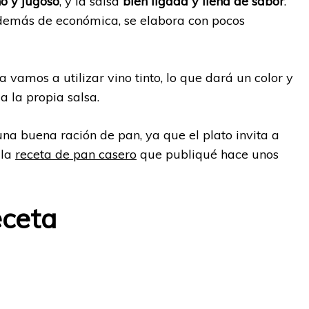
no y jugoso
, y la salsa
bien ligada y llena de sabor
.
 además de económica, se elabora con pocos
 vamos a utilizar vino tinto, lo que dará un color y
 la propia salsa.
 una buena ración de pan, ya que el plato invita a
 la
receta de pan casero
que publiqué hace unos
eceta