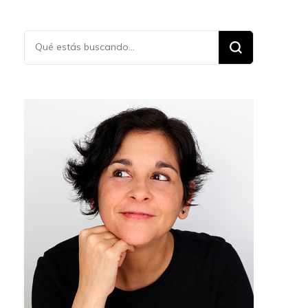
¿Buscas
algo?