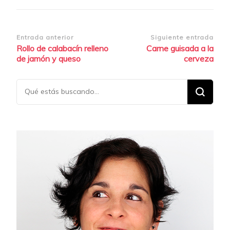
Navegación
Entrada anterior
Siguiente entrada
Rollo de calabacín relleno
Carne guisada a la
de
de jamón y queso
cerveza
entradas
¿Buscas
algo?