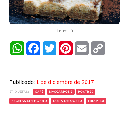
Tiramisú
WhatsApp
Facebook
Twitter
Pinterest
Email
Copy
Link
Publicado:
1 de diciembre de 2017
ETIQUETAS:
CAFÉ
MASCARPONE
POSTRES
RECETAS SIN HORNO
TARTA DE QUESO
TIRAMISÚ