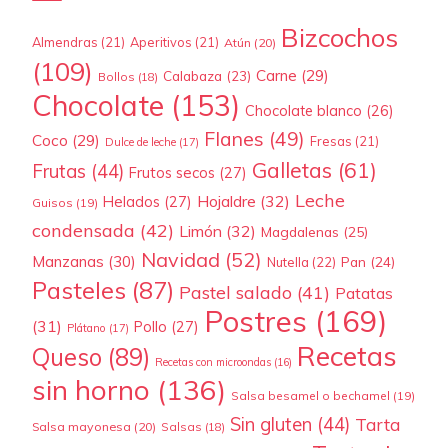
Bizcochos
Almendras
(21)
Aperitivos
(21)
Atún
(20)
(109)
Carne
(29)
Calabaza
(23)
Bollos
(18)
Chocolate
(153)
Chocolate blanco
(26)
Flanes
(49)
Coco
(29)
Fresas
(21)
Dulce de leche
(17)
Galletas
(61)
Frutas
(44)
Frutos secos
(27)
Leche
Hojaldre
(32)
Helados
(27)
Guisos
(19)
condensada
(42)
Limón
(32)
Magdalenas
(25)
Navidad
(52)
Manzanas
(30)
Pan
(24)
Nutella
(22)
Pasteles
(87)
Pastel salado
(41)
Patatas
Postres
(169)
(31)
Pollo
(27)
Plátano
(17)
Recetas
Queso
(89)
Recetas con microondas
(16)
sin horno
(136)
Salsa besamel o bechamel
(19)
Sin gluten
(44)
Tarta
Salsa mayonesa
(20)
Salsas
(18)