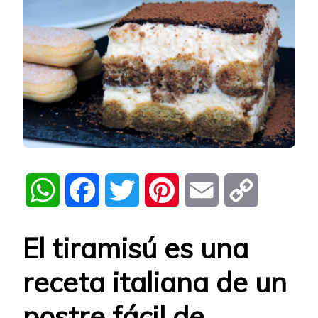
WhatsApp
Facebook
Twitter
Pinterest
Email
Copy
Link
El
tiramisú
es una
receta italiana de un
postre
fácil
de