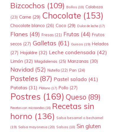
Bizcochos
(109)
Calabaza
Bollos
(18)
Chocolate
(153)
Carne
(29)
(23)
Coco
(29)
Chocolate blanco
(26)
Dulce de leche
(17)
Flanes
(49)
Frutas
(44)
Frutos
Fresas
(21)
Galletas
(61)
secos
(27)
Helados
Guisos
(19)
Leche condensada
(42)
Hojaldre
(32)
(27)
Limón
(32)
Manzanas
(30)
Magdalenas
(25)
Navidad
(52)
Pan
(24)
Nutella
(22)
Pasteles
(87)
Pastel salado
(41)
Patatas
(31)
Pollo
(27)
Plátano
(17)
Postres
(169)
Queso
(89)
Recetas sin
Recetas con microondas
(16)
horno
(136)
Salsa besamel o bechamel
Sin gluten
(19)
Salsa mayonesa
(20)
Salsas
(18)