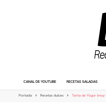
Bocatus
Bocatus
Recetas fáciles y caseras con Erika
CANAL DE YOUTUBE
RECETAS SALADAS
Portada
Recetas dulces
Tarta de Yogur (muy f