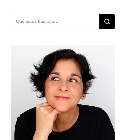
¿Buscas
algo?