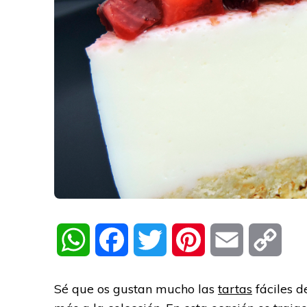
WhatsApp
Facebook
Twitter
Pinterest
Email
Cop
Link
Sé que os gustan mucho las
tartas
fáciles d