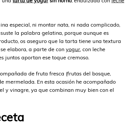
go una
tarta de yogur
sin horno
, endulzada con
leche
a especial, ni montar nata, ni nada complicado,
asuste la palabra gelatina, porque aunque es
oducto, os aseguro que la tarta tiene una textura
 se elabora, a parte de con
yogur
, con leche
es juntos aportan ese toque cremoso.
ompañada de fruta fresca (frutas del bosque,
o de mermelada. En esta ocasión he acompañado
el y vinagre, ya que combinan muy bien con el
eceta