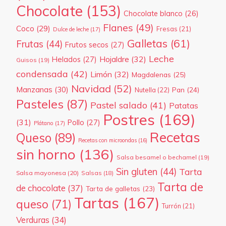
Chocolate
(153)
Chocolate blanco
(26)
Flanes
(49)
Coco
(29)
Fresas
(21)
Dulce de leche
(17)
Galletas
(61)
Frutas
(44)
Frutos secos
(27)
Leche
Hojaldre
(32)
Helados
(27)
Guisos
(19)
condensada
(42)
Limón
(32)
Magdalenas
(25)
Navidad
(52)
Manzanas
(30)
Pan
(24)
Nutella
(22)
Pasteles
(87)
Pastel salado
(41)
Patatas
Postres
(169)
(31)
Pollo
(27)
Plátano
(17)
Recetas
Queso
(89)
Recetas con microondas
(16)
sin horno
(136)
Salsa besamel o bechamel
(19)
Sin gluten
(44)
Tarta
Salsa mayonesa
(20)
Salsas
(18)
Tarta de
de chocolate
(37)
Tarta de galletas
(23)
Tartas
(167)
queso
(71)
Turrón
(21)
Verduras
(34)