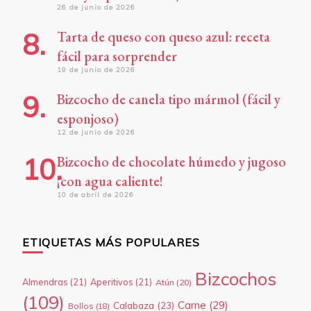
26 de junio de 2026
Tarta de queso con queso azul: receta
fácil para sorprender
19 de junio de 2026
Bizcocho de canela tipo mármol (fácil y
esponjoso)
12 de junio de 2026
Bizcocho de chocolate húmedo y jugoso
¡con agua caliente!
10 de abril de 2026
ETIQUETAS MÁS POPULARES
Bizcochos
Almendras
(21)
Aperitivos
(21)
Atún
(20)
(109)
Carne
(29)
Calabaza
(23)
Bollos
(18)