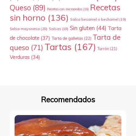
Recetas
Queso
(89)
Recetas con microondas
(16)
sin horno
(136)
Salsa besamel o bechamel
(19)
Sin gluten
(44)
Tarta
Salsa mayonesa
(20)
Salsas
(18)
Tarta de
de chocolate
(37)
Tarta de galletas
(22)
Tartas
(167)
queso
(71)
Turrón
(21)
Verduras
(34)
Recomendados