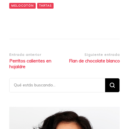
MELOCOTÓN
TARTAS
Navegación
Entrada anterior
Siguiente entrada
Perritos calientes en
Flan de chocolate blanco
de
hojaldre
entradas
¿Buscas
algo?