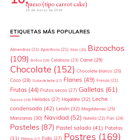
queso (tipo carrot cake)
20 de marzo de 2026
ETIQUETAS MÁS POPULARES
Bizcochos
Almendras
(21)
Aperitivos
(21)
Atún
(20)
(109)
Carne
(29)
Calabaza
(23)
Bollos
(18)
Chocolate
(152)
Chocolate blanco
(25)
Flanes
(49)
Coco
(28)
Fresas
(21)
Dulce de leche
(17)
Galletas
(61)
Frutas
(44)
Frutos secos
(27)
Leche
Hojaldre
(32)
Helados
(27)
Guisos
(19)
condensada
(42)
Limón
(32)
Magdalenas
(25)
Navidad
(52)
Manzanas
(30)
Pan
(24)
Nutella
(22)
Pasteles
(87)
Pastel salado
(41)
Patatas
Postres
(169)
(31)
Pollo
(27)
Plátano
(17)