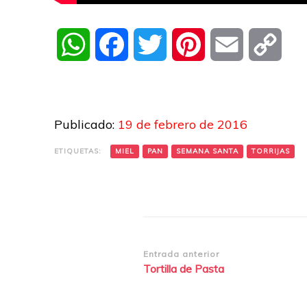
WhatsApp
Facebook
Twitter
Pinterest
Email
Cop
Link
Publicado:
19 de febrero de 2016
ETIQUETAS:
MIEL
PAN
SEMANA SANTA
TORRIJAS
Navegación
Entrada anterior
Tortilla de Pasta
de
entradas