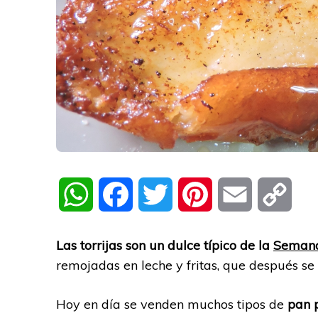
WhatsApp
Facebook
Twitter
Pinterest
Email
Cop
Link
Las torrijas son un dulce típico de la
Semana
remojadas en leche y fritas, que después se
Hoy en día se venden muchos tipos de
pan p