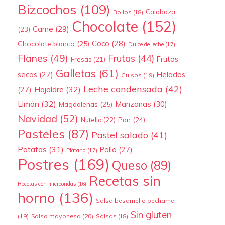
Bizcochos
(109)
Calabaza
Bollos
(18)
Chocolate
(152)
Carne
(29)
(23)
Coco
(28)
Chocolate blanco
(25)
Dulce de leche
(17)
Flanes
(49)
Frutas
(44)
Frutos
Fresas
(21)
Galletas
(61)
secos
(27)
Helados
Guisos
(19)
Leche condensada
(42)
Hojaldre
(32)
(27)
Limón
(32)
Manzanas
(30)
Magdalenas
(25)
Navidad
(52)
Pan
(24)
Nutella
(22)
Pasteles
(87)
Pastel salado
(41)
Patatas
(31)
Pollo
(27)
Plátano
(17)
Postres
(169)
Queso
(89)
Recetas sin
Recetas con microondas
(16)
horno
(136)
Salsa besamel o bechamel
Sin gluten
(19)
Salsa mayonesa
(20)
Salsas
(18)