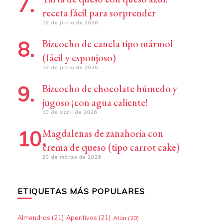
receta fácil para sorprender
19 de junio de 2026
Bizcocho de canela tipo mármol
(fácil y esponjoso)
12 de junio de 2026
Bizcocho de chocolate húmedo y
jugoso ¡con agua caliente!
10 de abril de 2026
Magdalenas de zanahoria con
crema de queso (tipo carrot cake)
20 de marzo de 2026
ETIQUETAS MÁS POPULARES
Almendras
(21)
Aperitivos
(21)
Atún
(20)