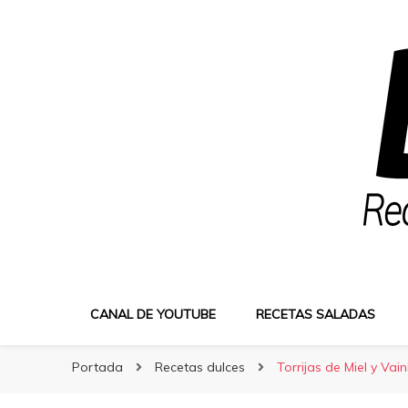
Bocatus
Bocatus
Recetas fáciles y caseras con Erika
CANAL DE YOUTUBE
RECETAS SALADAS
Portada
Recetas dulces
Torrijas de Miel y Vaini