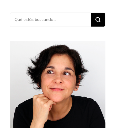
¿Buscas
algo?